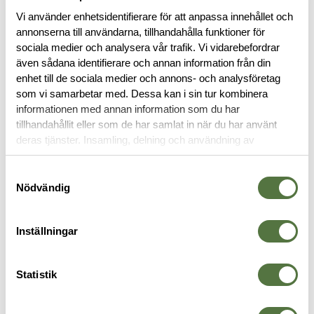
Vi använder enhetsidentifierare för att anpassa innehållet och
annonserna till användarna, tillhandahålla funktioner för
sociala medier och analysera vår trafik. Vi vidarebefordrar
även sådana identifierare och annan information från din
enhet till de sociala medier och annons- och analysföretag
BESKRIVNING
som vi samarbetar med. Dessa kan i sin tur kombinera
informationen med annan information som du har
RECENSIONER
tillhandahållit eller som de har samlat in när du har använt
deras tjänster. Insamling, delning och användning av
personuppgifter kan användas för personalisering av
OM VARUMÄRKET
annonser. Läs mer om
Google's Privacy Terms
.
Samtyckesval
Nödvändig
VAPENREMMAR
Inställningar
Statistik