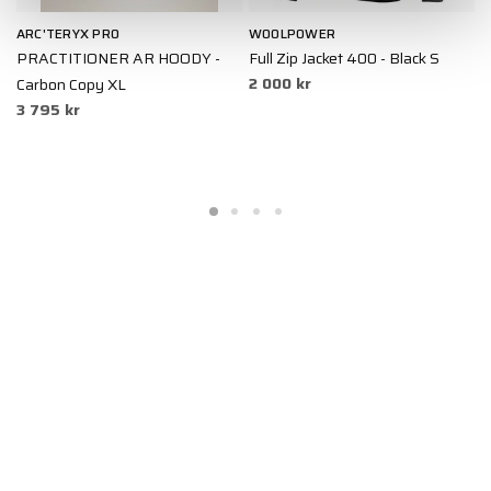
ARC'TERYX PRO
WOOLPOWER
C
r
PRACTITIONER AR HOODY -
Full Zip Jacket 400 - Black S
W
2 000 kr
Carbon Copy XL
M
3 795 kr
3