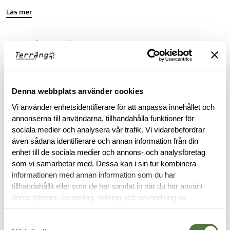
Läs mer
FINNS I FÖLJANDE FÄRGER
Denna webbplats använder cookies
Vi använder enhetsidentifierare för att anpassa innehållet och
annonserna till användarna, tillhandahålla funktioner för
ARC'TERYX LEAF PURCHASE INFORMATION
sociala medier och analysera vår trafik. Vi vidarebefordrar
även sådana identifierare och annan information från din
To purchase Arc'teryx LEAF products, you must provide valid
enhet till de sociala medier och annons- och analysföretag
identification confirming your status as an authorized end-
som vi samarbetar med. Dessa kan i sin tur kombinera
user within law enforcement or military personnel. This
informationen med annan information som du har
requirement ensures that these specialized products are
tillhandahållit eller som de har samlat in när du har använt
accessible to those in professional capacities where they are
deras tjänster. Insamling, delning och användning av
intended to be utilized.
personuppgifter kan användas för personalisering av
annonser. Läs mer om
Google's Privacy Terms
.
Samtyckesval