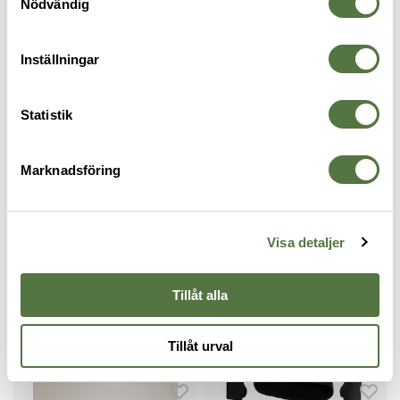
BESKRIVNING
Nödvändig
RECENSIONER
Inställningar
OM VARUMÄRKET
Statistik
Marknadsföring
MELLANLAGER
Visa detaljer
PRO Essentials
Tillåt alla
Tillåt urval