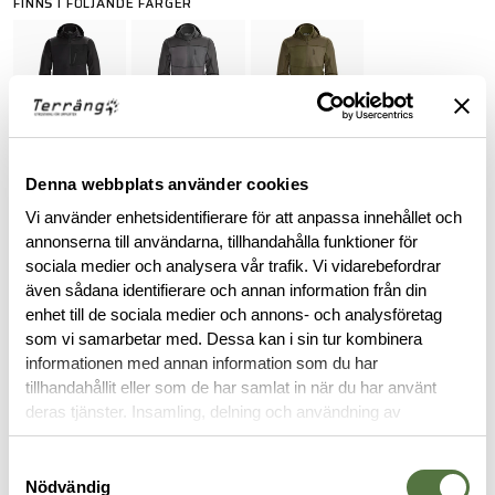
FINNS I FÖLJANDE FÄRGER
ARC'TERYX LEAF PURCHASE INFORMATION
Denna webbplats använder cookies
Vi använder enhetsidentifierare för att anpassa innehållet och
To purchase Arc'teryx LEAF products, you must provide valid
annonserna till användarna, tillhandahålla funktioner för
identification confirming your status as an authorized end-
sociala medier och analysera vår trafik. Vi vidarebefordrar
user within law enforcement or military personnel. This
även sådana identifierare och annan information från din
requirement ensures that these specialized products are
enhet till de sociala medier och annons- och analysföretag
accessible to those in professional capacities where they are
som vi samarbetar med. Dessa kan i sin tur kombinera
intended to be utilized.
informationen med annan information som du har
tillhandahållit eller som de har samlat in när du har använt
BESKRIVNING
deras tjänster. Insamling, delning och användning av
personuppgifter kan användas för personalisering av
annonser. Läs mer om
Google's Privacy Terms
.
Samtyckesval
SKÖTSELRÅD
Nödvändig