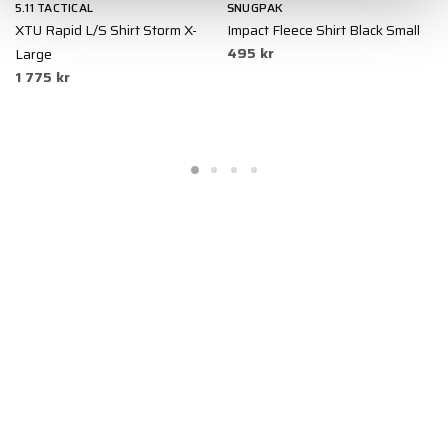
5.11 TACTICAL
SNUGPAK
S
XTU Rapid L/S Shirt Storm X-
Impact Fleece Shirt Black Small
S
495 kr
3
Large
1 775 kr