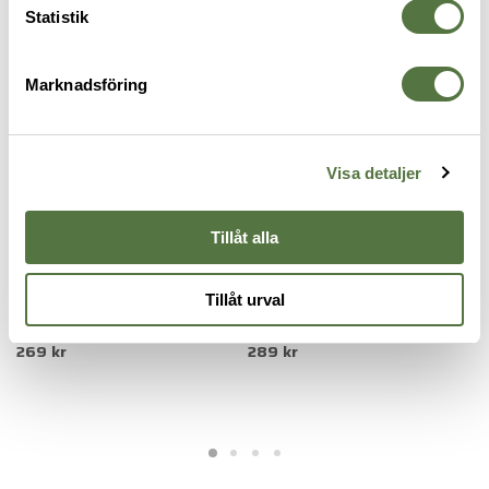
Statistik
Marknadsföring
Visa detaljer
Tillåt alla
POINT6
POINT6
W
10th Mountain 2.0 Coyote
Defender Medium Mid-Calf
S
Tillåt urval
Brown Small
Coyote Brown
G
269 kr
289 kr
2