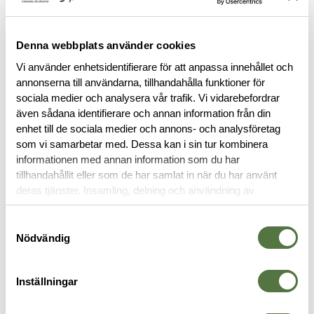
FINNS I FÖLJANDE FÄRGER
Denna webbplats använder cookies
Vi använder enhetsidentifierare för att anpassa innehållet och
annonserna till användarna, tillhandahålla funktioner för
sociala medier och analysera vår trafik. Vi vidarebefordrar
även sådana identifierare och annan information från din
enhet till de sociala medier och annons- och analysföretag
som vi samarbetar med. Dessa kan i sin tur kombinera
BESKRIVNING
informationen med annan information som du har
tillhandahållit eller som de har samlat in när du har använt
deras tjänster. Insamling, delning och användning av
RECENSIONER
personuppgifter kan användas för personalisering av
annonser. Läs mer om
Google's Privacy Terms
.
Samtyckesval
OM VARUMÄRKET
Nödvändig
Inställningar
STRUMPOR