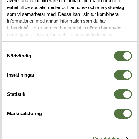
även sådana identifierare och annan information från din
OM VARUMÄRKET
enhet till de sociala medier och annons- och analysföretag
som vi samarbetar med. Dessa kan i sin tur kombinera
informationen med annan information som du har
tillhandahållit eller som de har samlat in när du har använt
HUVUDBONAD
deras tjänster. Insamling, delning och användning av
personuppgifter kan användas för personalisering av
annonser. Läs mer om
Google's Privacy Terms
.
Samtyckesval
Nödvändig
Legitimering krävs
Legitimering krävs
Inställningar
Statistik
Marknadsföring
TEXSTAR
TEXSTAR
C
Vinterkeps Ordningsvakt 60/62
Keps Väktare Svart 54/56
O
545 kr
395 kr
Visa detaljer