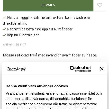
BEVAKA
Handla tryggt – välj mellan faktura, kort, swish eller
direktbetalning
Räntefri delbetalning upp till 12 månader
Köp nu & betala sen
Artikelnr: 936-47
Mössa i stickad trikå med invändigt svart foder av fleece.
Läs mer
BESKRIVNING
Denna webbplats använder cookies
Vi använder enhetsidentifierare för att anpassa innehållet och
annonserna till användarna, tillhandahålla funktioner för
RECENSIONER
sociala medier och analysera vår trafik. Vi vidarebefordrar