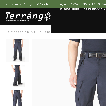
Leverans 1-3 dagar
Flexibel betalning med SVEA
Expertråd & Kval
UTRUSTNING
RYGGSÄCKAR &
Förstasidan
/
KLÄDER
/
På benen
/
Skal- & regnbyxor
/
Patrol Rain