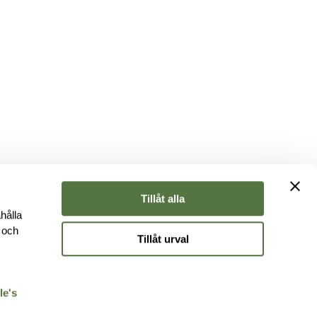
Tillåt alla
hålla
e och
Tillåt urval
r
le's