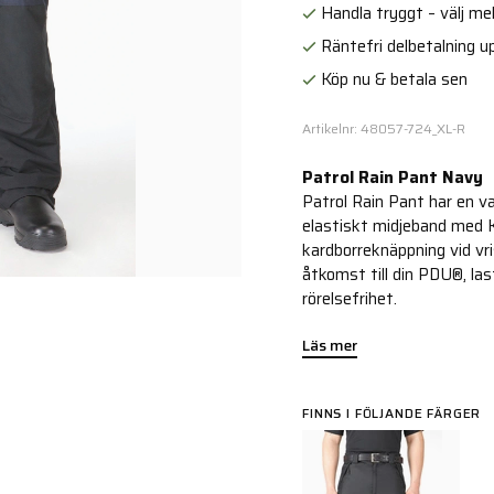
Handla tryggt – välj mell
Räntefri delbetalning up
Köp nu & betala sen
Artikelnr: 48057-724_XL-R
Patrol Rain Pant Navy
Patrol Rain Pant har en v
elastiskt midjeband med K
kardborreknäppning vid vr
åtkomst till din PDU®, las
rörelsefrihet.
Läs mer
FINNS I FÖLJANDE FÄRGER