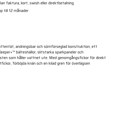
an faktura, kort, swish eller direktbetalning
p till 12 månader
attentät, andningsbar och sömförseglad konstruktion, ett
eeper+™ bälteshällor, slitstarka sparkpaneler och
isten som håller vattnet ute. Med genomgångsfickor för direkt
tfickor, förböjda knän och en kilad gren för överlägsen