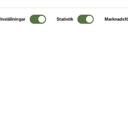
Inställningar
Statistik
Marknadsfö
KUNDTJÄNST
OM 
Ångra order
Om o
Företagskund
Buti
g
Kontakta oss
Guide
Köpvillkor
Hållb
Personuppgiftspolicy
Ledig
Returer & byten
FAQ - Vanliga frågor