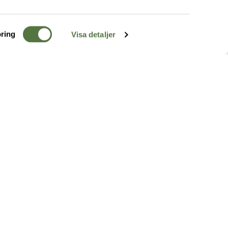
ring
Visa detaljer
TERRÄNG
FÖLJ OSS
ss
k
r & Inspiration
arhet
a tjänster