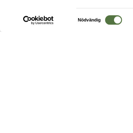
Samtyckesval
Nödvändig
Hos oss hittar du produkter av högsta kvalitet från ledande
leverantörer i branschen. I vårt utbud hittar du allt ifrån
kängor,
ryggsäckar
och skalplagg till
utrustning
för fält, sjukvård, övnin
och
vapentillbehör
, för att bara nämna ett urval av våra drygt
20 000 produkter.