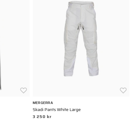
MERGERRA
5.
Skadi Pants White Large
V.
3 250 kr
2