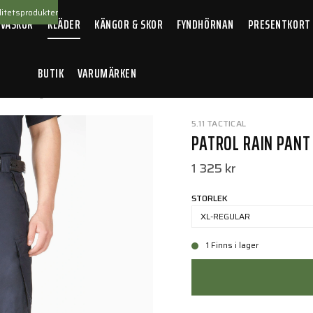
itetsprodukter
 VÄSKOR
KLÄDER
KÄNGOR & SKOR
FYNDHÖRNAN
PRESENTKORT
BUTIK
VARUMÄRKEN
 Pant Navy
5.11 TACTICAL
PATROL RAIN PANT
1 325 kr
STORLEK
XL-REGULAR
1 Finns i lager