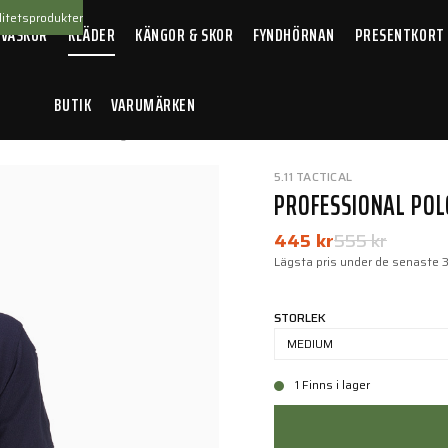
itetsprodukter
 VÄSKOR
KLÄDER
KÄNGOR & SKOR
FYNDHÖRNAN
PRESENTKORT
BUTIK
VARUMÄRKEN
al Polo S/S Dark Navy
5.11 TACTICAL
PROFESSIONAL POL
445 kr
555 kr
Lägsta pris under de senaste 
STORLEK
MEDIUM
1 Finns i lager