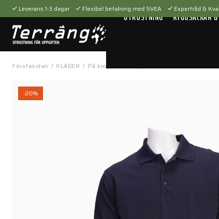
Leverans 1-3 dagar
Flexibel betalning med SVEA
Expertråd & Kval
UTRUSTNING
RYGGSÄCKAR &
Förstasidan
/
KLÄDER
/
På kroppen
/
Tröjor & t-shirts
/
Profession
-20%