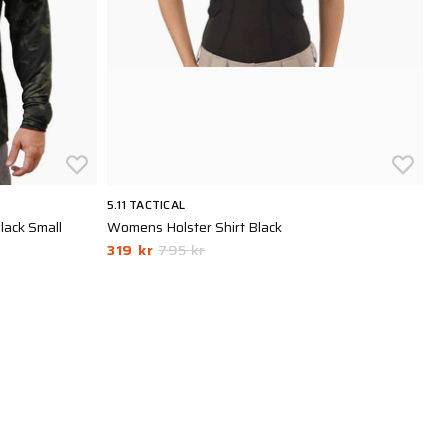
5.11 TACTICAL
CR
lack Small
Womens Holster Shirt Black
Co
319 kr
795 kr
3