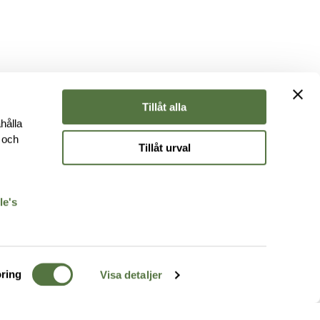
Tillåt alla
hålla
e och
Tillåt urval
r
le's
ring
Visa detaljer