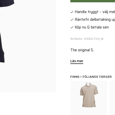
Handla tryggt – välj mell
Räntefri delbetalning up
Köp nu & betala sen
Artikelnr: 41060-724_M
The original 5.
Läs mer
FINNS I FÖLJANDE FÄRGER