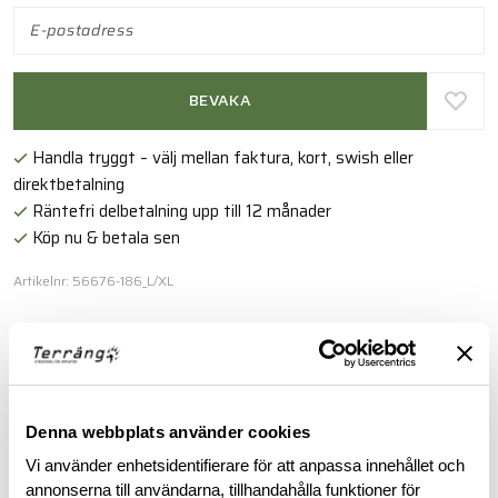
BEVAKA
Handla tryggt – välj mellan faktura, kort, swish eller
direktbetalning
Räntefri delbetalning upp till 12 månader
Köp nu & betala sen
Artikelnr: 56676-186_L/XL
Det patenterade 5.
Läs mer
Denna webbplats använder cookies
Vi använder enhetsidentifierare för att anpassa innehållet och
BESKRIVNING
annonserna till användarna, tillhandahålla funktioner för