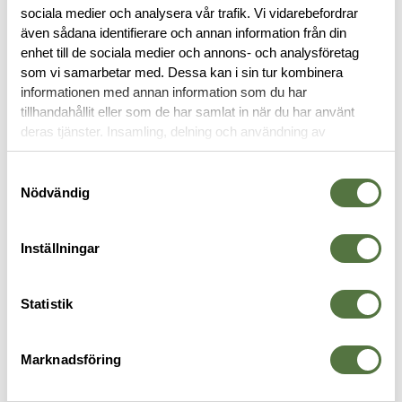
sociala medier och analysera vår trafik. Vi vidarebefordrar
RECENSIONER
även sådana identifierare och annan information från din
enhet till de sociala medier och annons- och analysföretag
som vi samarbetar med. Dessa kan i sin tur kombinera
OM VARUMÄRKET
informationen med annan information som du har
tillhandahållit eller som de har samlat in när du har använt
deras tjänster. Insamling, delning och användning av
personuppgifter kan användas för personalisering av
PLATE CARRIER
annonser. Läs mer om
Google's Privacy Terms
.
Samtyckesval
Nödvändig
Inställningar
Statistik
Marknadsföring