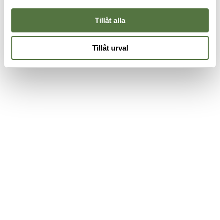
265 kr
6
Tillåt alla
Tillåt urval