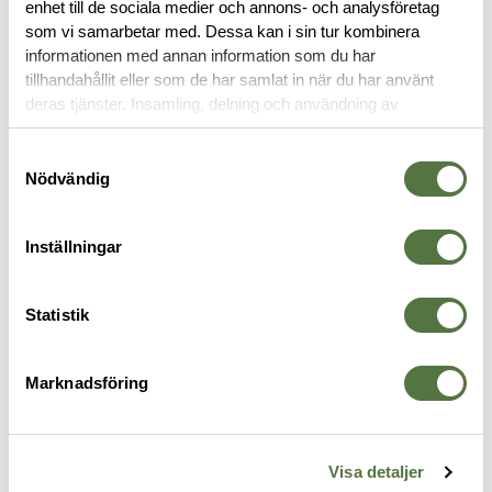
enhet till de sociala medier och annons- och analysföretag
OM VARUMÄRKET
som vi samarbetar med. Dessa kan i sin tur kombinera
informationen med annan information som du har
tillhandahållit eller som de har samlat in när du har använt
deras tjänster. Insamling, delning och användning av
VAPENVÅRD
personuppgifter kan användas för personalisering av
annonser. Läs mer om
Google's Privacy Terms
.
Samtyckesval
Nödvändig
Inställningar
Statistik
Marknadsföring
BREAKTHROUGH
BREAKTHROUGH
B
l
Battle Rope 2.0 with EVA case -
Vision Rifle Cleaning Kit - AR-15
V
Visa detaljer
695 kr
.50 Cal
K