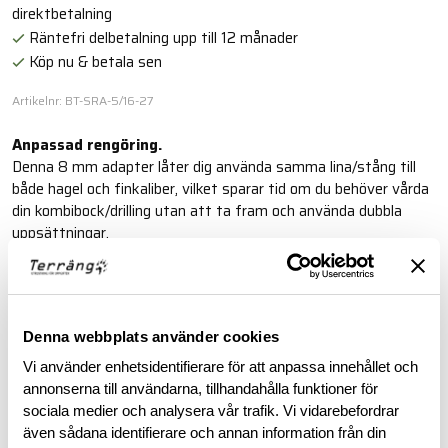
direktbetalning
Räntefri delbetalning upp till 12 månader
Köp nu & betala sen
Artikelnr: BT-SRA-5/16-27
Anpassad rengöring.
Denna 8 mm adapter låter dig använda samma lina/stång till
både hagel och finkaliber, vilket sparar tid om du behöver vårda
din kombibock/drilling utan att ta fram och använda dubbla
uppsättningar.
Läs mer
Denna webbplats använder cookies
BESKRIVNING
Vi använder enhetsidentifierare för att anpassa innehållet och
annonserna till användarna, tillhandahålla funktioner för
sociala medier och analysera vår trafik. Vi vidarebefordrar
RECENSIONER
även sådana identifierare och annan information från din