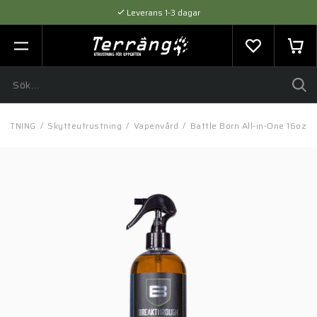
Leverans 1-3 dagar
Flexibel betalning med SVEA
Expertråd & Kvalitetsprodukter
USTNING
/
Skytteutrustning
/
Vapenvård
/
Battle Born All-in-One 16oz T