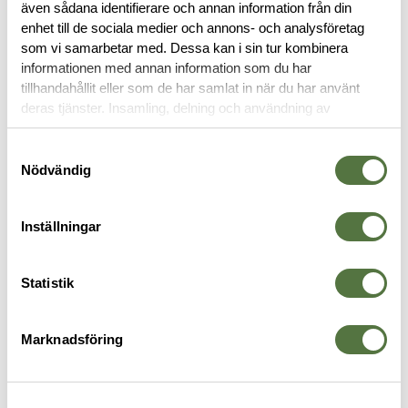
även sådana identifierare och annan information från din
enhet till de sociala medier och annons- och analysföretag
DOKUMENT
som vi samarbetar med. Dessa kan i sin tur kombinera
informationen med annan information som du har
tillhandahållit eller som de har samlat in när du har använt
deras tjänster. Insamling, delning och användning av
VAPENVÅRD
personuppgifter kan användas för personalisering av
annonser. Läs mer om
Google's Privacy Terms
.
Samtyckesval
Nödvändig
Inställningar
Statistik
Marknadsföring
BREAKTHROUGH
BREAKTHROUGH
B
Suppressor Cleaner 16OZ
Aluminum Universal Bore Guide
S