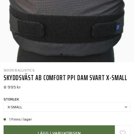
SIOEN BALLISTICS
SKYDDSVÄST AB COMFORT PPI DAM SVART X-SMALL
8 995 kr
STORLEK
X-SMALL
1 Finns i lager
LÄGG I VARUKORGEN