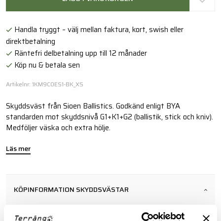
Handla tryggt – välj mellan faktura, kort, swish eller
direktbetalning
Räntefri delbetalning upp till 12 månader
Köp nu & betala sen
Artikelnr: 1KM9C0ES1-BK_XS
Skyddsväst från Sioen Ballistics. Godkänd enligt BYA
standarden mot skyddsnivå G1+K1+G2 (ballistik, stick och kniv).
Medföljer väska och extra hölje.
Läs mer
KÖPINFORMATION SKYDDSVÄSTAR
Skyddsvästar säljes endast till behörig personal mot
uppvisande av legitimation och förordnande från myndighet