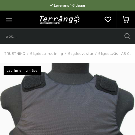
Leverans 1-3 dagar
Flexibel betalning med SVEA
Expertråd & Kvalitetsprodukter
UTRUSTNING
/
Skyddsutrustning
/
Skyddsvästar
/
Skyddsväst AB Com
Legitimering krävs