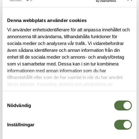
eller bevakningsföretag som gör att köparen har tillstånd att
bära/bruka skyddsväst.
Denna webbplats använder cookies
Skicka en kopia på förordnande och giltig legitimation till
Vi använder enhetsidentifierare för att anpassa innehållet och
order@terrang.se
för att få din beställning behandlad.
annonserna till användarna, tillhandahålla funktioner för
sociala medier och analysera vår trafik. Vi vidarebefordrar
även sådana identifierare och annan information från din
BESKRIVNING
enhet till de sociala medier och annons- och analysföretag
som vi samarbetar med. Dessa kan i sin tur kombinera
SKÖTSELRÅD
informationen med annan information som du har
tillhandahållit eller som de har samlat in när du har använt
deras tjänster. Insamling, delning och användning av
RECENSIONER
personuppgifter kan användas för personalisering av
annonser. Läs mer om
Google's Privacy Terms
.
Samtyckesval
OM VARUMÄRKET
Nödvändig
Inställningar
SKYDDSVÄSTAR