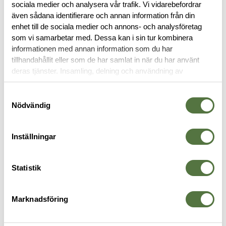
sociala medier och analysera vår trafik. Vi vidarebefordrar
även sådana identifierare och annan information från din
OM VARUMÄRKET
enhet till de sociala medier och annons- och analysföretag
som vi samarbetar med. Dessa kan i sin tur kombinera
DOKUMENT
informationen med annan information som du har
tillhandahållit eller som de har samlat in när du har använt
deras tjänster. Insamling, delning och användning av
personuppgifter kan användas för personalisering av
VAPENVÅRD
annonser. Läs mer om
Google's Privacy Terms
.
Samtyckesval
Nödvändig
Inställningar
Statistik
Marknadsföring