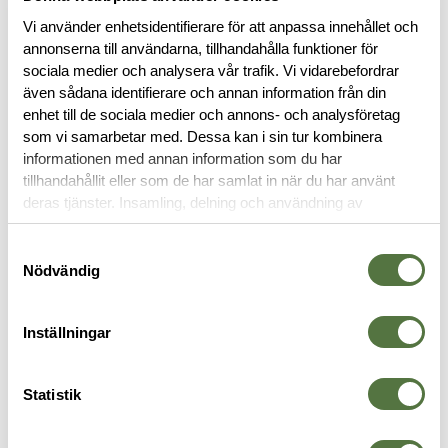
Vi använder enhetsidentifierare för att anpassa innehållet och
annonserna till användarna, tillhandahålla funktioner för
BESKRIVNING
sociala medier och analysera vår trafik. Vi vidarebefordrar
även sådana identifierare och annan information från din
enhet till de sociala medier och annons- och analysföretag
RECENSIONER
som vi samarbetar med. Dessa kan i sin tur kombinera
informationen med annan information som du har
OM VARUMÄRKET
tillhandahållit eller som de har samlat in när du har använt
deras tjänster. Insamling, delning och användning av
personuppgifter kan användas för personalisering av
annonser. Läs mer om
Google's Privacy Terms
.
Samtyckesval
VÄSTAR & RIGGAR
Nödvändig
Inställningar
Statistik