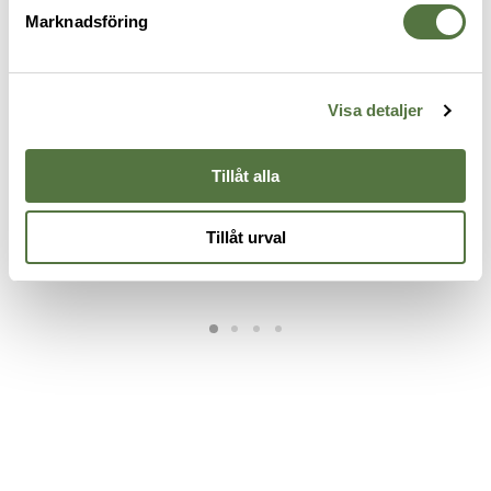
Marknadsföring
Visa detaljer
Tillåt alla
BLUE FORCE GEAR
TASMANIAN TIGER
B
Micro Trauma Kit NOW Belt
IFAK Pouch Dual Olive
M
Tillåt urval
445 kr
Mount Empty Wolf Gray
B
1 495 kr
1