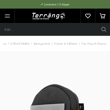
Leverans 1-3 dagar
Flexibel betalning med SVEA
Expertråd & Kvalitetsprodukter
idan
/
UTRUSTNING
/
Bärsystem
/
Fickor & hållare
/
Tac Pouch Round V