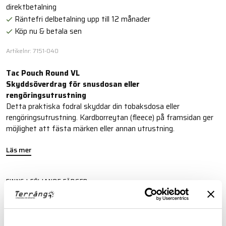
direktbetalning
Räntefri delbetalning upp till 12 månader
Köp nu & betala sen
Artikelnr: 7151-040
Tac Pouch Round VL
Skyddsöverdrag för snusdosan eller
rengöringsutrustning
Detta praktiska fodral skyddar din tobaksdosa eller
rengöringsutrustning. Kardborreytan (fleece) på framsidan ger
möjlighet att fästa märken eller annan utrustning.
Läs mer
FINNS I FÖLJANDE FÄRGER