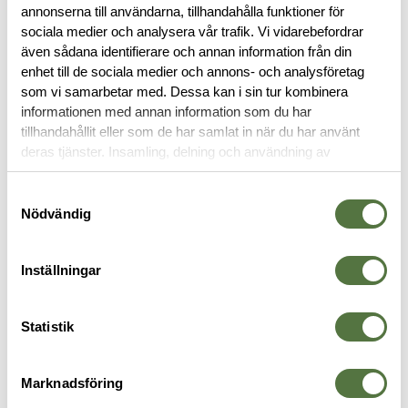
annonserna till användarna, tillhandahålla funktioner för
sociala medier och analysera vår trafik. Vi vidarebefordrar
SPECIFIKATIONER
även sådana identifierare och annan information från din
enhet till de sociala medier och annons- och analysföretag
RECENSIONER
som vi samarbetar med. Dessa kan i sin tur kombinera
informationen med annan information som du har
tillhandahållit eller som de har samlat in när du har använt
OM VARUMÄRKET
deras tjänster. Insamling, delning och användning av
personuppgifter kan användas för personalisering av
annonser. Läs mer om
Google's Privacy Terms
.
Samtyckesval
Nödvändig
FICKOR & HÅLLARE
Inställningar
-30%
Statistik
Marknadsföring