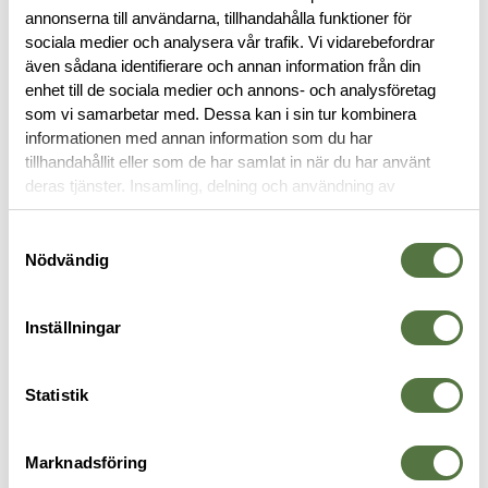
annonserna till användarna, tillhandahålla funktioner för
sociala medier och analysera vår trafik. Vi vidarebefordrar
RECENSIONER
även sådana identifierare och annan information från din
enhet till de sociala medier och annons- och analysföretag
som vi samarbetar med. Dessa kan i sin tur kombinera
OM VARUMÄRKET
informationen med annan information som du har
tillhandahållit eller som de har samlat in när du har använt
deras tjänster. Insamling, delning och användning av
personuppgifter kan användas för personalisering av
PLATE CARRIER
annonser. Läs mer om
Google's Privacy Terms
.
Samtyckesval
Nödvändig
Inställningar
Statistik
Marknadsföring