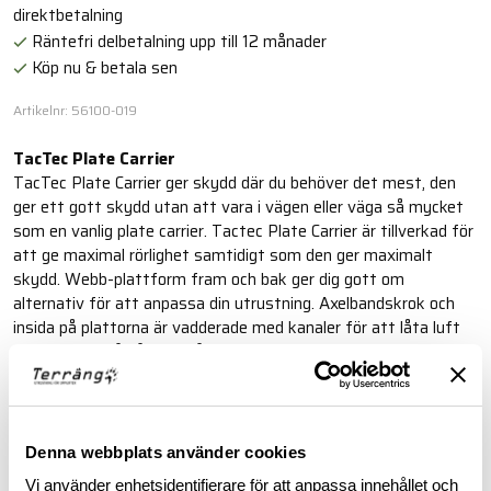
direktbetalning
Räntefri delbetalning upp till 12 månader
Köp nu & betala sen
Artikelnr: 56100-019
TacTec Plate Carrier
TacTec Plate Carrier ger skydd där du behöver det mest, den
ger ett gott skydd utan att vara i vägen eller väga så mycket
som en vanlig plate carrier. Tactec Plate Carrier är tillverkad för
att ge maximal rörlighet samtidigt som den ger maximalt
skydd. Webb-plattform fram och bak ger dig gott om
alternativ för att anpassa din utrustning. Axelbandskrok och
insida på plattorna är vadderade med kanaler för att låta luft
passera och på så sätt hålla dig sval.
Läs mer
Denna webbplats använder cookies
Vi använder enhetsidentifierare för att anpassa innehållet och
BESKRIVNING