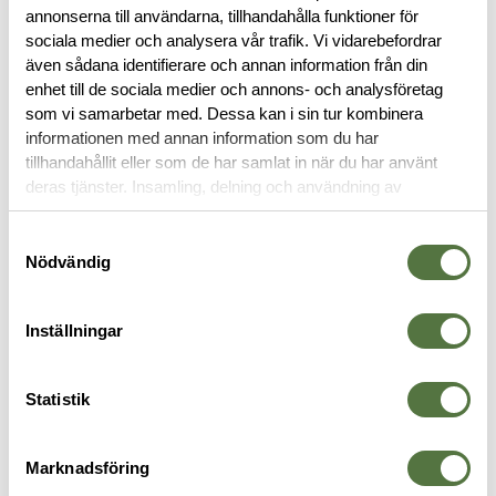
annonserna till användarna, tillhandahålla funktioner för
BESKRIVNING
sociala medier och analysera vår trafik. Vi vidarebefordrar
även sådana identifierare och annan information från din
RECENSIONER
enhet till de sociala medier och annons- och analysföretag
som vi samarbetar med. Dessa kan i sin tur kombinera
informationen med annan information som du har
OM VARUMÄRKET
tillhandahållit eller som de har samlat in när du har använt
deras tjänster. Insamling, delning och användning av
personuppgifter kan användas för personalisering av
annonser. Läs mer om
Google's Privacy Terms
.
Samtyckesval
ÖVRIGT
Nödvändig
Inställningar
Statistik
Marknadsföring