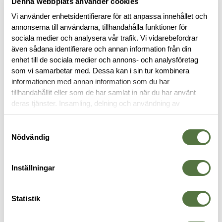
Denna webbplats använder cookies
Vi använder enhetsidentifierare för att anpassa innehållet och
RECENSIONER
annonserna till användarna, tillhandahålla funktioner för
sociala medier och analysera vår trafik. Vi vidarebefordrar
även sådana identifierare och annan information från din
OM VARUMÄRKET
enhet till de sociala medier och annons- och analysföretag
som vi samarbetar med. Dessa kan i sin tur kombinera
informationen med annan information som du har
tillhandahållit eller som de har samlat in när du har använt
FICKOR & HÅLLARE
deras tjänster. Insamling, delning och användning av
personuppgifter kan användas för personalisering av
annonser. Läs mer om
Google's Privacy Terms
.
Samtyckesval
Nödvändig
Inställningar
Statistik