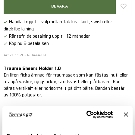
BEVAKA
Handla tryggt – välj mellan faktura, kort, swish eller
direktbetalning
Räntefri delbetalning upp till 12 månader
Köp nu & betala sen
Artikelnr: 20-02044A-09
Trauma Shears Holder 1.0
En liten ficka ämnad för traumasax som kan fästas inuti eller
utanpå väskor, ryggsäckar, stridsväst eller plåtbärare. Kan
bäras vertikalt eller horisontellt på ditt bälte. Banden består
av 100% polyester.
Läs mer
BESKRIVNING