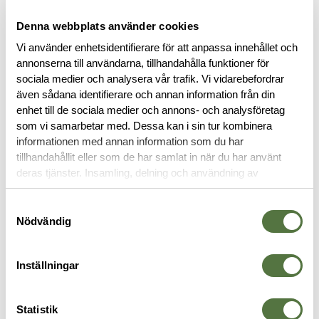
Denna webbplats använder cookies
Vi använder enhetsidentifierare för att anpassa innehållet och
BESKRIVNING
annonserna till användarna, tillhandahålla funktioner för
sociala medier och analysera vår trafik. Vi vidarebefordrar
även sådana identifierare och annan information från din
SPECIFIKATIONER
enhet till de sociala medier och annons- och analysföretag
som vi samarbetar med. Dessa kan i sin tur kombinera
RECENSIONER
informationen med annan information som du har
tillhandahållit eller som de har samlat in när du har använt
deras tjänster. Insamling, delning och användning av
OM VARUMÄRKET
personuppgifter kan användas för personalisering av
annonser. Läs mer om
Google's Privacy Terms
.
Samtyckesval
Nödvändig
MAGASINFICKOR
Inställningar
Statistik