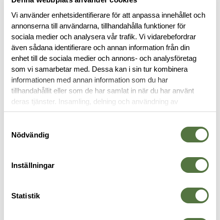
Vi använder enhetsidentifierare för att anpassa innehållet och
annonserna till användarna, tillhandahålla funktioner för
sociala medier och analysera vår trafik. Vi vidarebefordrar
BESKRIVNING
även sådana identifierare och annan information från din
enhet till de sociala medier och annons- och analysföretag
som vi samarbetar med. Dessa kan i sin tur kombinera
RECENSIONER
informationen med annan information som du har
tillhandahållit eller som de har samlat in när du har använt
deras tjänster. Insamling, delning och användning av
OM VARUMÄRKET
personuppgifter kan användas för personalisering av
annonser. Läs mer om
Google's Privacy Terms
.
Samtyckesval
Nödvändig
FICKOR & HÅLLARE
Inställningar
Statistik