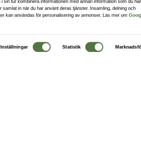
i sin tur kombinera informationen med annan information som du ha
har samlat in när du har använt deras tjänster. Insamling, delning och
ter kan användas för personalisering av annonser. Läs mer om
Goog
Inställningar
Statistik
Marknadsfö
KUNDTJÄNST
OM 
Ångra order
Om o
Företagskund
Buti
g
Kontakta oss
Guide
Köpvillkor
Hållb