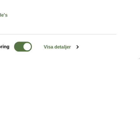
r
le's
ring
Visa detaljer
TERRÄNG
FÖLJ OSS
ss
k
r & Inspiration
arhet