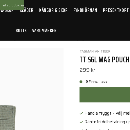
itetsprodukter
 VÄSKOR
KLÄDER
KÄNGOR & SKOR
FYNDHÖRNAN
PRESENTKORT
BUTIK
VARUMÄRKEN
 SGL Mag Pouch BEL HK417 MKIII IRR Stone grey olive
TASMANIAN TIGER
TT SGL MAG POUCH 
299 kr
9 Finns i lager
Handla tryggt – välj mell
Räntefri delbetalning up