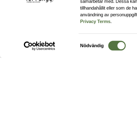
samarbetar med. Dessa kan 
tillhandahållit eller som de 
användning av personuppgif
Privacy Terms
.
Samtyckesval
Nödvändig
Hos oss hittar du produkter av högsta kvalitet från ledande
leverantörer i branschen. I vårt utbud hittar du allt ifrån
kängor,
ryggsäckar
och skalplagg till
utrustning
för fält, sjukvård, övnin
och
vapentillbehör
, för att bara nämna ett urval av våra drygt
20 000 produkter.