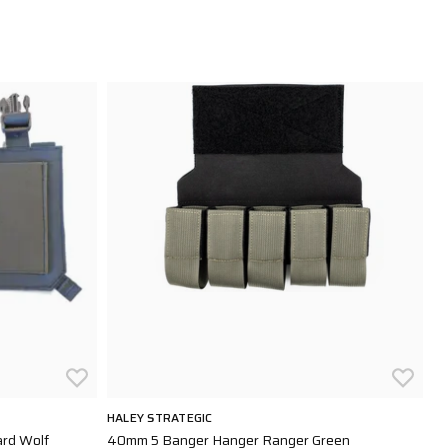
HALEY STRATEGIC
BL
card Wolf
40mm 5 Banger Hanger Ranger Green
Ma