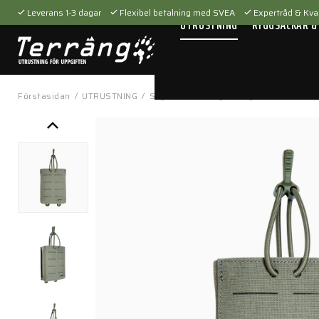
Leverans 1-3 dagar
Flexibel betalning med SVEA
Expertråd & Kval
UTRUSTNING
RYGGSÄCKAR &
Förstasidan
/
UTRUSTNING
/
Skytteutrustning
/
Magasinfickor
/
TT