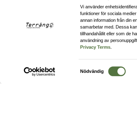
Vi använder enhetsidentifiera
funktioner för sociala medier
annan information från din e
samarbetar med. Dessa kan 
tillhandahållit eller som de 
användning av personuppgif
Privacy Terms
.
Samtyckesval
Nödvändig
Hos oss hittar du produkter av högsta kvalitet från ledande
leverantörer i branschen. I vårt utbud hittar du allt ifrån
kängor,