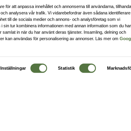
re för att anpassa innehållet och annonserna till användarna, tillhanda
 och analysera vår trafik. Vi vidarebefordrar även sådana identifierar
nhet till de sociala medier och annons- och analysföretag som vi
i sin tur kombinera informationen med annan information som du ha
har samlat in när du har använt deras tjänster. Insamling, delning och
ter kan användas för personalisering av annonser. Läs mer om
Goog
Inställningar
Statistik
Marknadsfö
KUNDTJÄNST
OM 
Ångra order
Om o
Företagskund
Buti