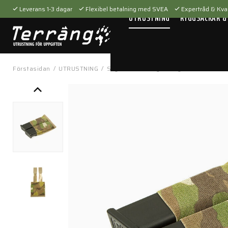
Leverans 1-3 dagar
Flexibel betalning med SVEA
Expertråd & Kval
UTRUSTNING
RYGGSÄCKAR &
Förstasidan
/
UTRUSTNING
/
Skytteutrustning
/
Magasinfickor
/
HW