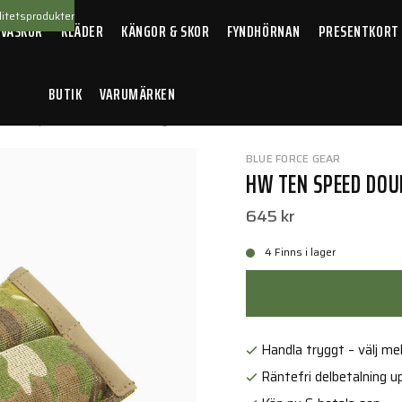
itetsprodukter
 VÄSKOR
KLÄDER
KÄNGOR & SKOR
FYNDHÖRNAN
PRESENTKORT
BUTIK
VARUMÄRKEN
 Ten Speed Double Pistol Mag Pouch Multicam
BLUE FORCE GEAR
HW TEN SPEED DOU
645 kr
4 Finns i lager
Handla tryggt – välj mell
Räntefri delbetalning up