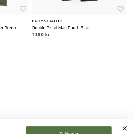
HALEY STRATEGIC
HA
er Green
Double Pistol Mag Pouch Black
Si
1 250 kr
8
Tillåt alla