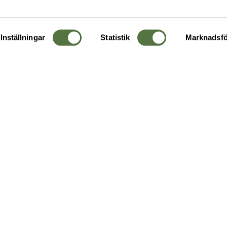
Inställningar
Statistik
Marknadsfö
KUNDTJÄNST
OM 
Ångra order
Om o
Företagskund
Buti
g
Kontakta oss
Guide
Köpvillkor
Hållb
Personuppgiftspolicy
Ledig
Returer & byten
FAQ - Vanliga frågor