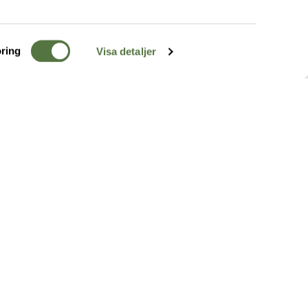
ring
Visa detaljer
TERRÄNG
FÖLJ OSS
ss
k
r & Inspiration
arhet
a tjänster