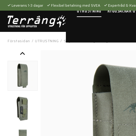
Leverans 1-3 dagar
Flexibel betalning med SVEA
Expertråd & Kval
UTRUSTNING
RYGGSÄCKAR &
Förstasidan
/
UTRUSTNING
/
Skytteutrustning
/
Magasinfickor
/
TT