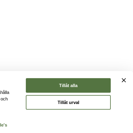
Tillåt alla
hålla
e och
Tillåt urval
r
le's