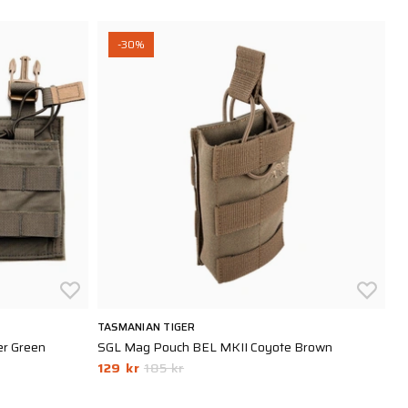
-30%
TASMANIAN TIGER
BL
er Green
SGL Mag Pouch BEL MKII Coyote Brown
HW
129 kr
185 kr
St
1