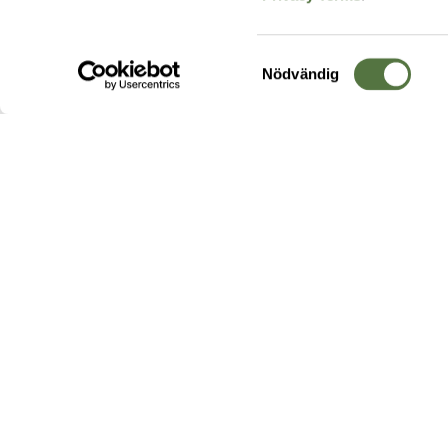
Samtyckesval
Nödvändig
Hos oss hittar du produkter av högsta kvalitet från ledande
leverantörer i branschen. I vårt utbud hittar du allt ifrån
kängor,
ryggsäckar
och skalplagg till
utrustning
för fält, sjukvård, övnin
och
vapentillbehör
, för att bara nämna ett urval av våra drygt
20 000 produkter.