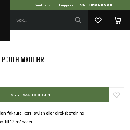
VÄLJ MARKNAD
Kundtjänst
Logga in
 POUCH MKIII IRR
LÄGG I VARUKORGEN
an faktura, kort, swish eller direktbetalning
p till 12 månader