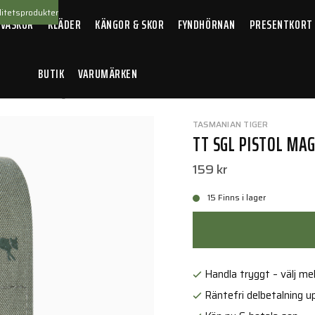
itetsprodukter
 VÄSKOR
KLÄDER
KÄNGOR & SKOR
FYNDHÖRNAN
PRESENTKORT
BUTIK
VARUMÄRKEN
 SGL Pistol Mag Pouch MKIII IRR
TASMANIAN TIGER
TT SGL PISTOL MAG
159 kr
15 Finns i lager
Handla tryggt – välj mell
Räntefri delbetalning up