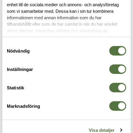
enhet till de sociala medier och annons- och analysföretag
OM VARUMÄRKET
som vi samarbetar med. Dessa kan i sin tur kombinera
informationen med annan information som du har
tillhandahållit eller som de har samlat in när du har använt
deras tjänster. Insamling, delning och användning av
FICKOR & HÅLLARE
personuppgifter kan användas för personalisering av
annonser. Läs mer om
Google's Privacy Terms
.
Samtyckesval
Nödvändig
Inställningar
Statistik
Marknadsföring
SNIGEL
BLUE FORCE GEAR
T
GP Pouch 3 Long 2.0 Olive
Trauma Kit NOW SMALL -
T
265 kr
9
MOLLE Helium Whisper - Pro
Visa detaljer