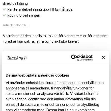
direktbetalning
Räntefri delbetalning upp till 12 månader
Köp nu & betala sen
Artikelnr: 1027876
Vertebrea är den idealiska kniven för vandrare eller för den som
föredrar kompakta, lätta och praktiska knivar.
Läs mer
BESKRIVNING
Denna webbplats använder cookies
Vi använder enhetsidentifierare för att anpassa innehållet och
RECENSIONER
annonserna till användarna, tillhandahålla funktioner för
sociala medier och analysera vår trafik. Vi vidarebefordrar
även sådana identifierare och annan information från din
OM VARUMÄRKET
enhet till de sociala medier och annons- och analysföretag
som vi samarbetar med. Dessa kan i sin tur kombinera