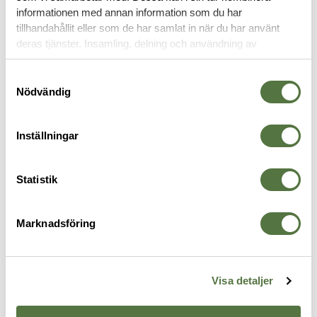
informationen med annan information som du har
tillhandahållit eller som de har samlat in när du har använt
FASTBLADSKNIV
deras tjänster. Insamling, delning och användning av
personuppgifter kan användas för personalisering av
annonser. Läs mer om
Google's Privacy Terms
.
Samtyckesval
Nödvändig
Inställningar
Statistik
Marknadsföring
ÖVRIGA VARUMÄRKEN / OTHER
TERRÄNG
G
Dianova Badge Multitool
Jaktkniv Terräng
W
BRANDS
169 kr
995 kr
3
Visa detaljer