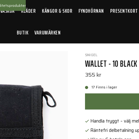
itetsprodukter
 VÄSKOR
KLÄDER
KÄNGOR & SKOR
FYNDHÖRNAN
PRESENTKORT
BUTIK
VARUMÄRKEN
llet - 10 Black
SNIGEL
WALLET - 10 BLACK
355 kr
17 Finns i lager
Handla tryggt – välj mell
Räntefri delbetalning up