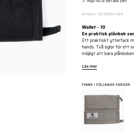
Köp nu & betala sen
Artikelnr: 52-00563-BLK
Wallet - 10
En praktisk plånbok som
Ett praktiskt ytterfack med
hands. Två öglor för ett sn
möjligt att bära plånboke
Läs mer
FINNS I FÖLJANDE FÄRGER