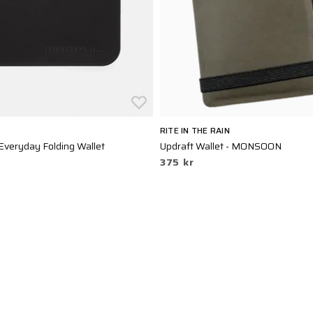
RITE IN THE RAIN
veryday Folding Wallet
Updraft Wallet - MONSOON
375 kr