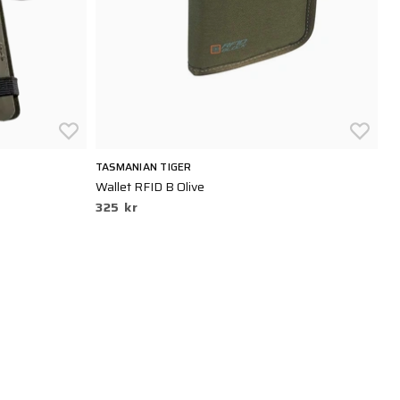
TASMANIAN TIGER
TA
Wallet RFID B Olive
Wa
325 kr
2