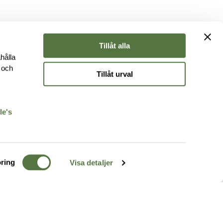
Tillåt alla
hålla
e och
Tillåt urval
r
le's
ring
Visa detaljer