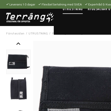
Leverans 1-3 dagar
Flexibel betalning med SVEA
Expertråd & Kval
UTRUSTNING
RYGGSÄCKAR &
Förstasidan
/
UTRUSTNING
/
Personlig utrustning
/
Plånböcker
/
Wa