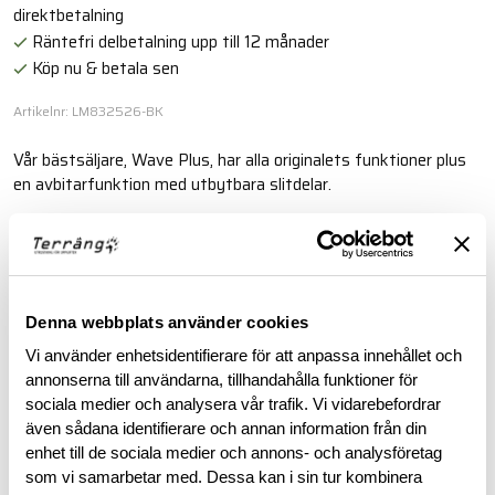
direktbetalning
Räntefri delbetalning upp till 12 månader
Köp nu & betala sen
Artikelnr: LM832526-BK
Vår bästsäljare, Wave Plus, har alla originalets funktioner plus
en avbitarfunktion med utbytbara slitdelar.
Läs mer
BESKRIVNING
Denna webbplats använder cookies
Vi använder enhetsidentifierare för att anpassa innehållet och
annonserna till användarna, tillhandahålla funktioner för
RECENSIONER
sociala medier och analysera vår trafik. Vi vidarebefordrar
även sådana identifierare och annan information från din
OM VARUMÄRKET
enhet till de sociala medier och annons- och analysföretag
som vi samarbetar med. Dessa kan i sin tur kombinera