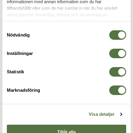
informationen med annan information som du har
tillhandahållit eller som de har samlat in när du har använt
MULTIVERKTYG
deras tjänster. Insamling, delning och användning av
personuppgifter kan användas för personalisering av
annonser. Läs mer om
Google's Privacy Terms
.
Samtyckesval
Nödvändig
Inställningar
Statistik
Marknadsföring
GERBER
GERBER
G
Vise Pocket multiverktyg svart
Center Drive
T
325 kr
2 195 kr
8
Visa detaljer
Tillåt alla