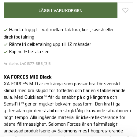
LÄGG I VARUKORGEN
Handla tryggt – välj mellan faktura, kort, swish eller
direktbetalning
Räntefri delbetalning upp till 12 månader
Köp nu & betala sen
Artikelnr: L401377-BBB_13,5
XA FORCES MID Black
XA FORCES MID är en känga som passar bra för svenskt
klimat med bra skydd för fotleden och har en stabiliserande
sula. Med Quicklace™ får du snabbt på dig kängorna och
SensiFit™ ger en mycket bekväm passform. Den kraftiga
yttersulan gör den stabil och stryktålig i krävande situationer i
högt tempo. Alla ingående material är icke-reflekterande för
bästa fältmässighet. Salomon Forces är en fältmässigt
anpassad produktserie av Salomons mest högpresterande