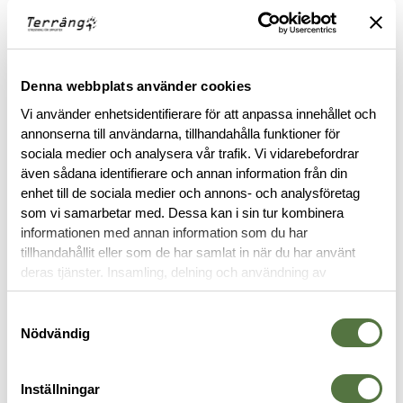
modeller, framtagna efter de krav som ställs av professionella
användare.
Läs mer
Denna webbplats använder cookies
FINNS I FÖLJANDE FÄRGER
Vi använder enhetsidentifierare för att anpassa innehållet och
annonserna till användarna, tillhandahålla funktioner för
sociala medier och analysera vår trafik. Vi vidarebefordrar
även sådana identifierare och annan information från din
enhet till de sociala medier och annons- och analysföretag
som vi samarbetar med. Dessa kan i sin tur kombinera
informationen med annan information som du har
tillhandahållit eller som de har samlat in när du har använt
BESKRIVNING
deras tjänster. Insamling, delning och användning av
personuppgifter kan användas för personalisering av
RECENSIONER
annonser. Läs mer om
Google's Privacy Terms
.
Samtyckesval
Nödvändig
OM VARUMÄRKET
Inställningar