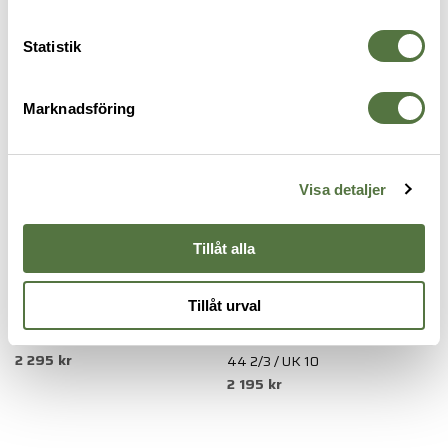
KÄNGOR
Statistik
Marknadsföring
Visa detaljer
Tillåt alla
Tillåt urval
SALOMON
SALOMON
S
XA FORCES Jungle Earth Brown
SPEED ASSAULT 2 GTX Black
X
2 295 kr
44 2/3 / UK 10
U
2 195 kr
2