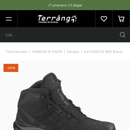
Leverans 1-3 dagar
Flexibel betalning med SVEA
Expertråd & Kvalitetsprodukter
Förstasidan
/
KÄNGOR & SKOR
/
Kängor
/
XA FORCES MID Black
-40%