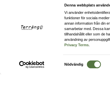
Denna webbplats använde
Vi använder enhetsidentifiera
funktioner för sociala medier
annan information från din e
samarbetar med. Dessa kan 
tillhandahållit eller som de 
användning av personuppgif
Privacy Terms
.
Samtyckesval
Nödvändig
Hos oss hittar du produkter av högsta kvalitet från ledande