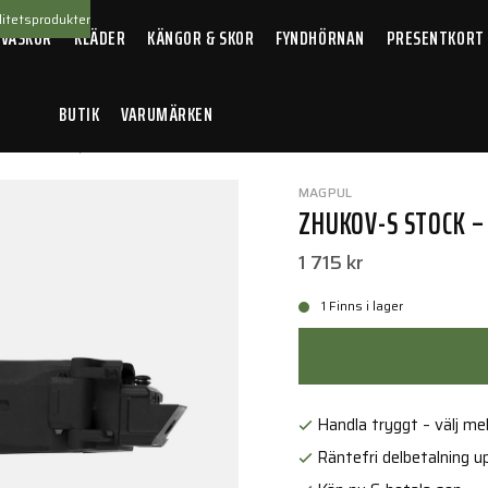
itetsprodukter
 VÄSKOR
KLÄDER
KÄNGOR & SKOR
FYNDHÖRNAN
PRESENTKORT
BUTIK
VARUMÄRKEN
llbehör
/
Vapenkolvar
/
Zhukov-S Stock – AK47/AK74 Black
MAGPUL
ZHUKOV-S STOCK –
1 715 kr
1 Finns i lager
Handla tryggt – välj mell
Räntefri delbetalning up