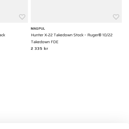
MAGPUL
M
ack
Hunter X-22 Takedown Stock – Ruger® 10/22
UB
3
Takedown FDE
2 335 kr