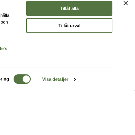
Tillåt alla
hålla
e och
Tillåt urval
r
le's
ring
Visa detaljer
TERRÄNG
FÖLJ OSS
ss