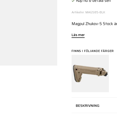
Köp nu & betala sen
Artikelnr: MAG585-BLK
Magpul Zhukov-S Stock är
Läs mer
FINNS I FÖLJANDE FÄRGER
BESKRIVNING