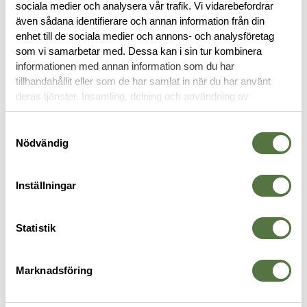
sociala medier och analysera vår trafik. Vi vidarebefordrar
OM VARUMÄRKET
även sådana identifierare och annan information från din
enhet till de sociala medier och annons- och analysföretag
som vi samarbetar med. Dessa kan i sin tur kombinera
informationen med annan information som du har
ÖVRIGT
tillhandahållit eller som de har samlat in när du har använt
deras tjänster. Insamling, delning och användning av
personuppgifter kan användas för personalisering av
annonser. Läs mer om
Google's Privacy Terms
.
Samtyckesval
Nödvändig
Inställningar
Statistik
TASMANIAN TIGER
LBX TACTICAL
T
Marknadsföring
Multipurpose Side Pouch Olive
Grab & Go Pack Tan
R
395 kr
945 kr
2