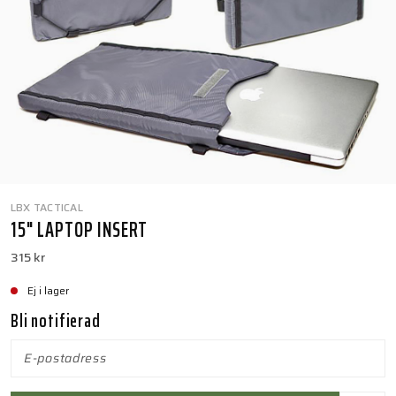
LBX TACTICAL
15" LAPTOP INSERT
315 kr
Ej i lager
Bli notifierad