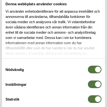
Denna webbplats använder cookies
Vi använder enhetsidentifierare för att anpassa innehållet och
BESKRIVNING
annonserna till användarna, tillhandahålla funktioner för
sociala medier och analysera vår trafik. Vi vidarebefordrar
även sådana identifierare och annan information från din
SPECIFIKATIONER
enhet till de sociala medier och annons- och analysföretag
som vi samarbetar med. Dessa kan i sin tur kombinera
informationen med annan information som du har
RECENSIONER
tillhandahållit eller som de har samlat in när du har använt
deras tjänster. Insamling, delning och användning av
OM VARUMÄRKET
personuppgifter kan användas för personalisering av
annonser. Läs mer om
Google's Privacy Terms
.
Samtyckesval
Nödvändig
RYGGSÄCKAR
Inställningar
Statistik