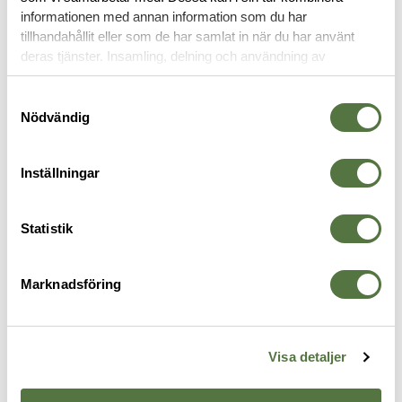
informationen med annan information som du har
MAGASINFICKOR
tillhandahållit eller som de har samlat in när du har använt
deras tjänster. Insamling, delning och användning av
personuppgifter kan användas för personalisering av
annonser. Läs mer om
Google's Privacy Terms
.
Samtyckesval
Nödvändig
Inställningar
Statistik
TASMANIAN TIGER
BLUE FORCE GEAR
V
Marknadsföring
SGL Mag Pouch MCL anfibia
HW Ten Speed Double Pistol
T
Black
Mag Pouch Black
k
225 kr
645 kr
5
Visa detaljer