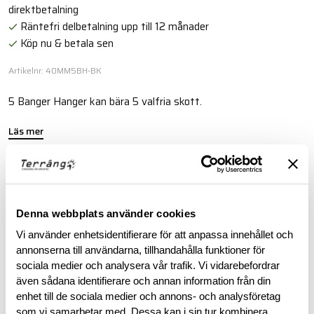
direktbetalning
Räntefri delbetalning upp till 12 månader
Köp nu & betala sen
Artikelnr: 40MM5BH-BK
5 Banger Hanger kan bära 5 valfria skott.
Läs mer
BESKRIVNING
Denna webbplats använder cookies
RECENSIONER
Vi använder enhetsidentifierare för att anpassa innehållet och
annonserna till användarna, tillhandahålla funktioner för
sociala medier och analysera vår trafik. Vi vidarebefordrar
OM VARUMÄRKET
även sådana identifierare och annan information från din
enhet till de sociala medier och annons- och analysföretag
som vi samarbetar med. Dessa kan i sin tur kombinera