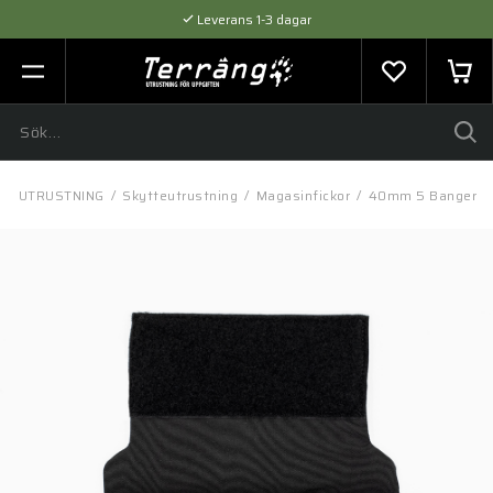
Leverans 1-3 dagar
Flexibel betalning med SVEA
Expertråd & Kvalitetsprodukter
/
UTRUSTNING
/
Skytteutrustning
/
Magasinfickor
/
40mm 5 Banger Ha