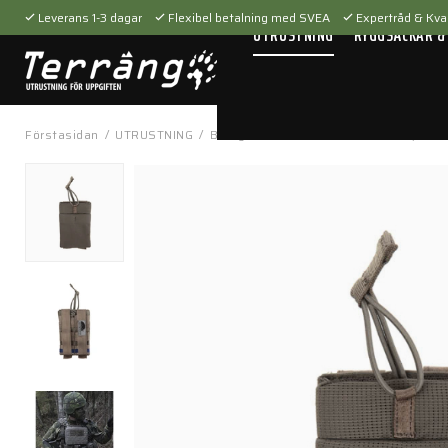
Leverans 1-3 dagar
Flexibel betalning med SVEA
Expertråd & Kval
UTRUSTNING
RYGGSÄCKAR &
Förstasidan
/
UTRUSTNING
/
Bärsystem
/
Fickor & hållare
/
7,62 el