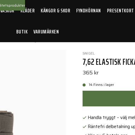
itetsprodukter
 VÄSKOR
KLÄDER
KÄNGOR & SKOR
FYNDHÖRNAN
PRESENTKORT
BUTIK
VARUMÄRKEN
astisk ficka 1.0 Grey
SNIGEL
7,62 ELASTISK FICK
365 kr
14 Finns i lager
Handla tryggt – välj mell
Räntefri delbetalning up