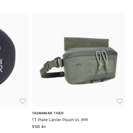
TASMANIAN TIGER
TA
TT Plate Carrier Pouch VL IRR
Sm
350 kr
2