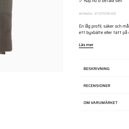
Köp nu & betala sen
Artikelnr: 21-01701A-09
En låg profil, säker och m
ett byxbälte eller tätt på
Läs mer
BESKRIVNING
RECENSIONER
OM VARUMÄRKET