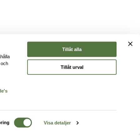
Tillåt alla
hålla
e och
Tillåt urval
r
le's
ring
Visa detaljer