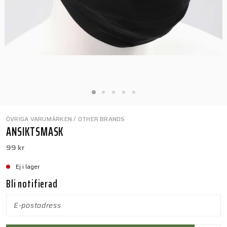
ÖVRIGA VARUMÄRKEN / OTHER BRANDS
ANSIKTSMASK
99 kr
Ej i lager
Bli notifierad