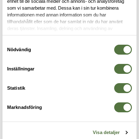
enhet till de sociala medier och annons- och analysföretag
OM VARUMÄRKET
som vi samarbetar med. Dessa kan i sin tur kombinera
informationen med annan information som du har
tillhandahållit eller som de har samlat in när du har använt
deras tjänster. Insamling, delning och användning av
SJUKVÅRDSPRODUKTER
personuppgifter kan användas för personalisering av
annonser. Läs mer om
Google's Privacy Terms
.
Samtyckesval
Nödvändig
Inställningar
Statistik
Marknadsföring
NORSE RESCUE
ÖVRIGA VARUMÄRKEN / OTHER
C
Cohesive Bandage
Foil Antishock Blanket
C
BRANDS
45 kr
39 kr
2
Visa detaljer