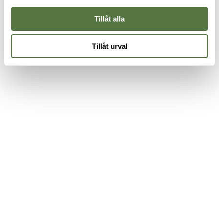
1
Tillåt alla
Tillåt urval