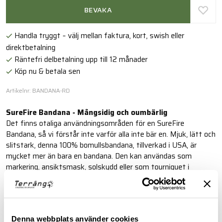
BEVAKA
Handla tryggt – välj mellan faktura, kort, swish eller
direktbetalning
Räntefri delbetalning upp till 12 månader
Köp nu & betala sen
Artikelnr: BANDANA-RD
SureFire Bandana - Mångsidig och oumbärlig
Det finns otaliga användningsområden för en SureFire
Bandana, så vi förstår inte varför alla inte bär en. Mjuk, lätt och
slitstark, denna 100% bomullsbandana, tillverkad i USA, är
mycket mer än bara en bandana. Den kan användas som
markering, ansiktsmask, solskydd eller som tourniquet i
nödsituationer. Eller så kan den användas som tändmaterial för
eld, som lätt rep, vattenfiltrering i krävande miljöer eller för att
torka sig.
Denna webbplats använder cookies
Läs mer