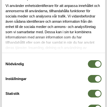
Vi använder enhetsidentifierare för att anpassa innehållet och
annonserna till användarna, tillhandahålla funktioner för
sociala medier och analysera vår trafik. Vi vidarebefordrar
BESKRIVNING
även sådana identifierare och annan information från din
enhet till de sociala medier och annons- och analysföretag
som vi samarbetar med. Dessa kan i sin tur kombinera
RECENSIONER
informationen med annan information som du har
tillhandahållit eller som de har samlat in när du har använt
OM VARUMÄRKET
deras tjänster. Insamling, delning och användning av
personuppgifter kan användas för personalisering av
annonser. Läs mer om
Google's Privacy Terms
.
Samtyckesval
Nödvändig
BUFF & HUVA
Inställningar
Legitimering krävs
PRO Mission
Statistik