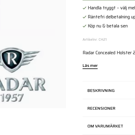
Handla tryggt – välj mell
Räntefri delbetalning up
Köp nu & betala sen
Artikelnr: CH21
Radar Concealed Holster 21
Läs mer
BESKRIVNING
RECENSIONER
OM VARUMÄRKET