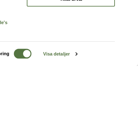
r
le's
ring
Visa detaljer
TERRÄNG
FÖLJ OSS
ss
k
r & Inspiration
arhet