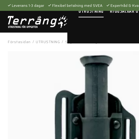
Leverans 1-3 dagar
Flexibel betalning med SVEA
Expertråd & Kval
UTRUSTNING
RYGGSÄCKAR &
Förstasidan
/
UTRUSTNING
/
Skytteutrustning
/
Hölster
/
Concealed