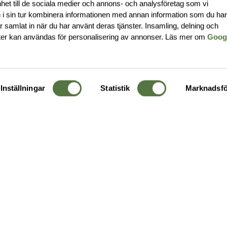
nhet till de sociala medier och annons- och analysföretag som vi
i sin tur kombinera informationen med annan information som du ha
har samlat in när du har använt deras tjänster. Insamling, delning och
ter kan användas för personalisering av annonser. Läs mer om
Goog
Inställningar
Statistik
Marknadsfö
KUNDTJÄNST
OM 
Ångra order
Om o
Företagskund
Buti
g
Kontakta oss
Guide
Köpvillkor
Hållb