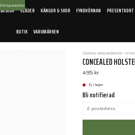
itetsprodukter
 VÄSKOR
KLÄDER
KÄNGOR & SKOR
FYNDHÖRNAN
PRESENTKORT
BUTIK
VARUMÄRKEN
 Holster 21" Vertical
ÖVRIGA VARUMÄRKEN / OTH
CONCEALED HOLSTE
495 kr
Ej i lager
Bli notifierad