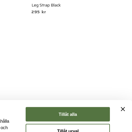
Leg Strap Black
6
295 kr
Ri
2
Tillåt alla
hålla
e och
Tillåt urval