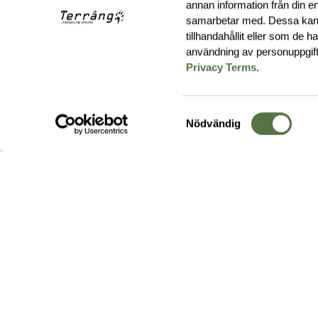
annan information från din e
samarbetar med. Dessa kan 
tillhandahållit eller som de 
användning av personuppgif
Privacy Terms
.
Samtyckesval
Nödvändig
Hos oss hittar du produkter av högsta kvalitet från ledande
leverantörer i branschen. I vårt utbud hittar du allt ifrån
kängor,
ryggsäckar
och skalplagg till
utrustning
för fält, sjukvård, övnin
och
vapentillbehör
, för att bara nämna ett urval av våra drygt
20 000 produkter.