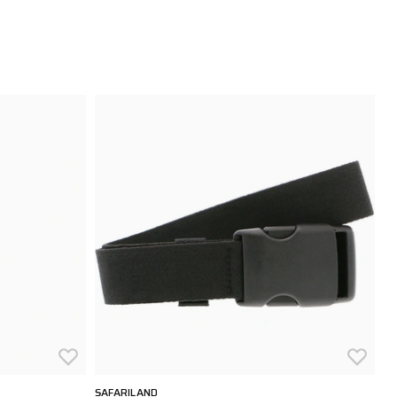
SAFARILAND
SA