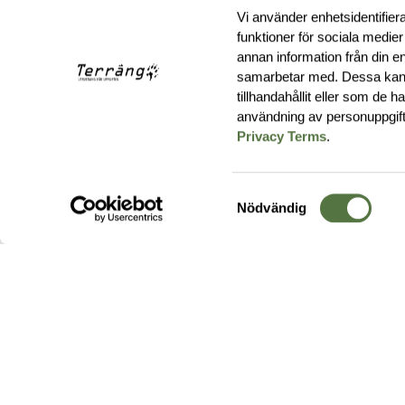
Vi använder enhetsidentifiera
funktioner för sociala medier
annan information från din e
samarbetar med. Dessa kan 
tillhandahållit eller som de 
användning av personuppgif
Privacy Terms
.
Samtyckesval
Nödvändig
Hos oss hittar du produkter av högsta kvalitet från ledande
leverantörer i branschen. I vårt utbud hittar du allt ifrån
kängor,