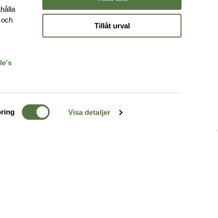
hålla
e och
Tillåt urval
r
le's
ring
Visa detaljer
TERRÄNG
FÖLJ OSS
ss
k