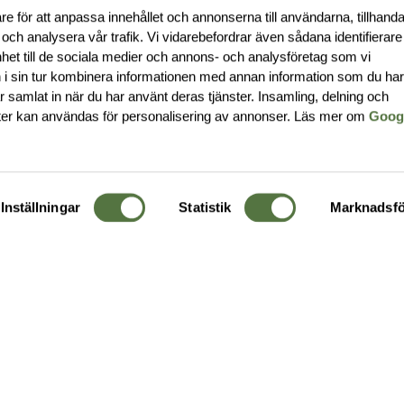
re för att anpassa innehållet och annonserna till användarna, tillhanda
 och analysera vår trafik. Vi vidarebefordrar även sådana identifierar
nhet till de sociala medier och annons- och analysföretag som vi
i sin tur kombinera informationen med annan information som du ha
har samlat in när du har använt deras tjänster. Insamling, delning och
ter kan användas för personalisering av annonser. Läs mer om
Goog
Inställningar
Statistik
Marknadsfö
KUNDTJÄNST
OM 
Ångra order
Om o
Företagskund
Buti