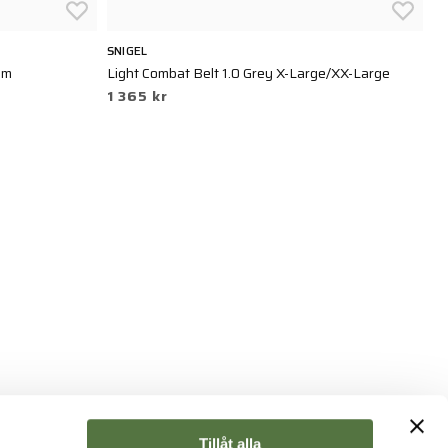
SNIGEL
5.
um
Light Combat Belt 1.0 Grey X-Large/XX-Large
Tr
1 365 kr
4
Tillåt alla