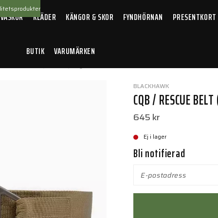
itetsprodukter
 VÄSKOR
KLÄDER
KÄNGOR & SKOR
FYNDHÖRNAN
PRESENTKORT
BUTIK
VARUMÄRKEN
/ Rescue belt (medium) Coyote Tan
BLACKHAWK
CQB / RESCUE BELT
645 kr
Ej i lager
Bli notifierad