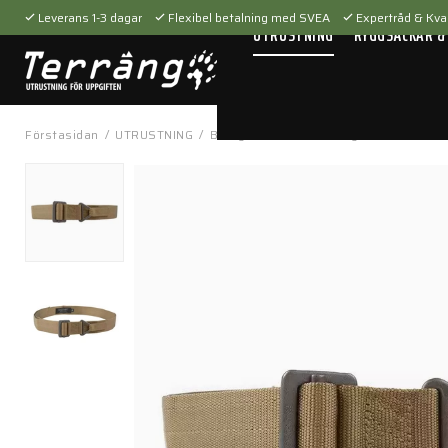
Leverans 1-3 dagar
Flexibel betalning med SVEA
Expertråd & Kval
UTRUSTNING
RYGGSÄCKAR &
Förstasidan
/
UTRUSTNING
/
Bärsystem
/
Utrustningsbälten
/
CQB 