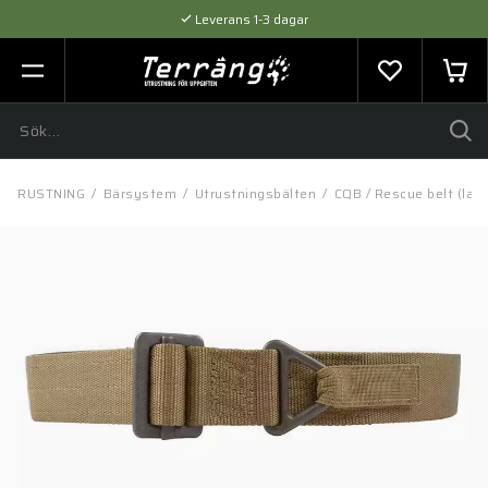
Leverans 1-3 dagar
Flexibel betalning med SVEA
Expertråd & Kvalitetsprodukter
UTRUSTNING
/
Bärsystem
/
Utrustningsbälten
/
CQB / Rescue belt (lar