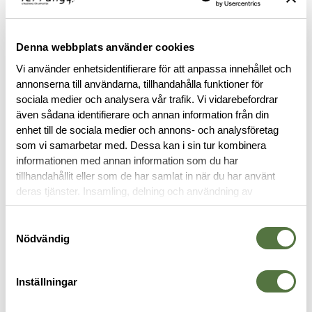
Denna webbplats använder cookies
RELATERADE PRODUKTER
Vi använder enhetsidentifierare för att anpassa innehållet och
annonserna till användarna, tillhandahålla funktioner för
sociala medier och analysera vår trafik. Vi vidarebefordrar
även sådana identifierare och annan information från din
enhet till de sociala medier och annons- och analysföretag
som vi samarbetar med. Dessa kan i sin tur kombinera
informationen med annan information som du har
tillhandahållit eller som de har samlat in när du har använt
deras tjänster. Insamling, delning och användning av
personuppgifter kan användas för personalisering av
annonser. Läs mer om
Google's Privacy Terms
.
Samtyckesval
BLACKHAWK
Nödvändig
BLACKHAWK
CQB / Rescue belt (medium)
CQB / Rescue belt (small) Coyote
Coyote Tan
Tan
Inställningar
645 kr
645 kr
UTRUSTNINGSBÄLTEN