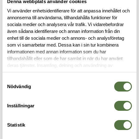
Denna webbplats använder cookies
Vi använder enhetsidentifierare för att anpassa innehållet och
annonserna till användarna, tillhandahålla funktioner för
sociala medier och analysera vår trafik. Vi vidarebefordrar
BESKRIVNING
även sådana identifierare och annan information från din
enhet till de sociala medier och annons- och analysföretag
SPECIFIKATIONER
som vi samarbetar med. Dessa kan i sin tur kombinera
informationen med annan information som du har
tillhandahållit eller som de har samlat in när du har använt
RECENSIONER
deras tjänster. Insamling, delning och användning av
personuppgifter kan användas för personalisering av
annonser. Läs mer om
Google's Privacy Terms
.
OM VARUMÄRKET
Samtyckesval
Nödvändig
Inställningar
KYLBOXAR
Statistik