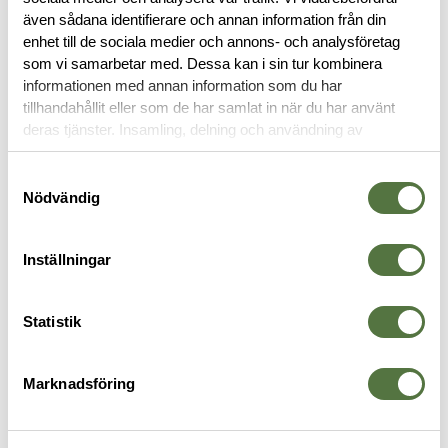
även sådana identifierare och annan information från din
RECENSIONER
enhet till de sociala medier och annons- och analysföretag
som vi samarbetar med. Dessa kan i sin tur kombinera
informationen med annan information som du har
OM VARUMÄRKET
tillhandahållit eller som de har samlat in när du har använt
deras tjänster. Insamling, delning och användning av
personuppgifter kan användas för personalisering av
annonser. Läs mer om
Google's Privacy Terms
.
Samtyckesval
TERMOSAR
Nödvändig
Inställningar
Statistik
Marknadsföring