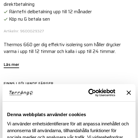
direktbetalning
Räntefri delbetalning upp till 12 månader
Köp nu & betala sen
Artikelnr: 9600029327
Thermos 660 ger dig effektiv isolering som håller drycker
varma i upp till 12 timmar och kalla i upp till 24 timmar.
Läs mer
FINNS I FÖLJANDE FÄRGER
Denna webbplats använder cookies
Vi använder enhetsidentifierare för att anpassa innehållet och
annonserna till användarna, tillhandahålla funktioner för
BESKRIVNING
sociala medier och analysera vår trafik. Vi vidarebefordrar