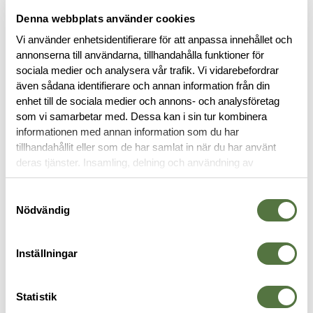
Denna webbplats använder cookies
Vi använder enhetsidentifierare för att anpassa innehållet och
annonserna till användarna, tillhandahålla funktioner för
sociala medier och analysera vår trafik. Vi vidarebefordrar
även sådana identifierare och annan information från din
BESKRIVNING
enhet till de sociala medier och annons- och analysföretag
som vi samarbetar med. Dessa kan i sin tur kombinera
SPECIFIKATIONER
informationen med annan information som du har
tillhandahållit eller som de har samlat in när du har använt
deras tjänster. Insamling, delning och användning av
RECENSIONER
personuppgifter kan användas för personalisering av
annonser. Läs mer om
Google's Privacy Terms
.
Samtyckesval
Nödvändig
OM VARUMÄRKET
Inställningar
TERMOSAR
Statistik