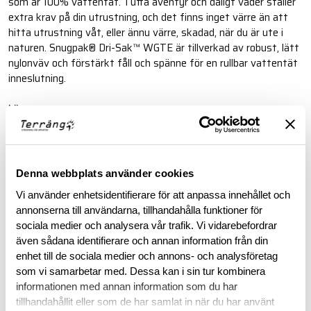
som är 100% vattentät. Tuffa äventyr och dåligt väder ställer
extra krav på din utrustning, och det finns inget värre än att
hitta utrustning våt, eller ännu värre, skadad, när du är ute i
naturen. Snugpak® Dri-Sak™ WGTE är tillverkad av robust, lätt
nylonväv och förstärkt fåll och spänne för en rullbar vattentät
inneslutning.
Läs mer
BESKRIVNING
Denna webbplats använder cookies
Vi använder enhetsidentifierare för att anpassa innehållet och
RECENSIONER
annonserna till användarna, tillhandahålla funktioner för
sociala medier och analysera vår trafik. Vi vidarebefordrar
även sådana identifierare och annan information från din
OM VARUMÄRKET
enhet till de sociala medier och annons- och analysföretag
som vi samarbetar med. Dessa kan i sin tur kombinera
informationen med annan information som du har
tillhandahållit eller som de har samlat in när du har använt