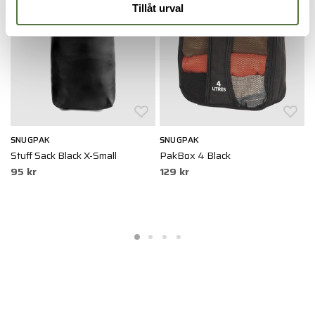
Tillåt urval
SNUGPAK
SNUGPAK
T
Stuff Sack Black X-Small
PakBox 4 Black
T
95 kr
129 kr
g
3