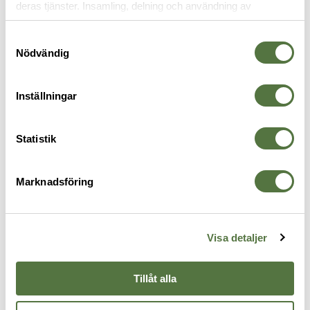
RELATERADE PRODUKTER
deras tjänster. Insamling, delning och användning av
personuppgifter kan användas för personalisering av
annonser. Läs mer om
Google's Privacy Terms
.
Samtyckesval
Nödvändig
Inställningar
Statistik
Marknadsföring
SNUGPAK
Sleeka Elite Olive
1 695 kr
Visa detaljer
PACKFICKOR
Tillåt alla