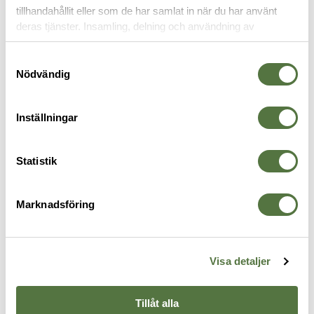
tillhandahållit eller som de har samlat in när du har använt
deras tjänster. Insamling, delning och användning av
personuppgifter kan användas för personalisering av
annonser. Läs mer om
Google's Privacy Terms
.
Samtyckesval
Nödvändig
Inställningar
Statistik
SNIGEL
Ribs Chest Rig 1.0 Grey
2 855 kr
Marknadsföring
FICKOR & HÅLLARE
Visa detaljer
Tillåt alla