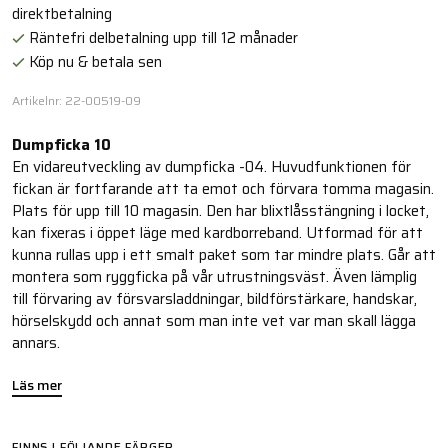
direktbetalning
Räntefri delbetalning upp till 12 månader
Köp nu & betala sen
Artikelnr: 22-00519-09
Dumpficka 10
En vidareutveckling av dumpficka -04. Huvudfunktionen för
fickan är fortfarande att ta emot och förvara tomma magasin.
Plats för upp till 10 magasin. Den har blixtlåsstängning i locket,
kan fixeras i öppet läge med kardborreband. Utformad för att
kunna rullas upp i ett smalt paket som tar mindre plats. Går att
montera som ryggficka på vår utrustningsväst. Även lämplig
till förvaring av försvarsladdningar, bildförstärkare, handskar,
hörselskydd och annat som man inte vet var man skall lägga
annars.
Läs mer
FINNS I FÖLJANDE FÄRGER