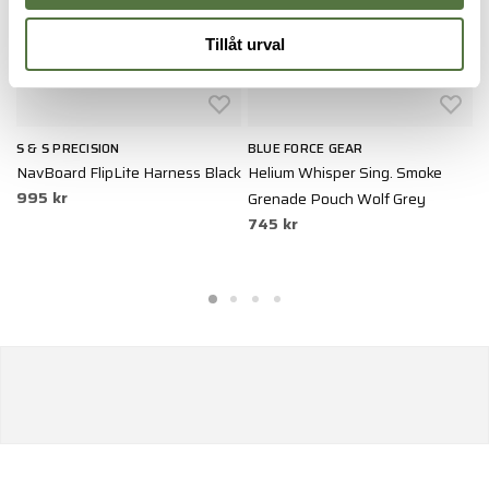
Tillåt urval
S & S PRECISION
BLUE FORCE GEAR
C
NavBoard FlipLite Harness Black
Helium Whisper Sing. Smoke
A
995 kr
1
Grenade Pouch Wolf Grey
745 kr