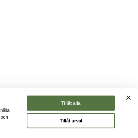
Tillåt alla
hålla
e och
Tillåt urval
r