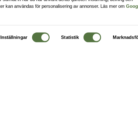
ter kan användas för personalisering av annonser. Läs mer om
Goog
Inställningar
Statistik
Marknadsfö
KUNDTJÄNST
OM 
Ångra order
Om o
Företagskund
Buti
g
Kontakta oss
Guide
Köpvillkor
Hållb
Personuppgiftspolicy
Ledig