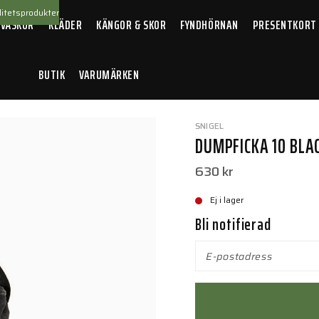
itetsprodukter
 VÄSKOR
KLÄDER
KÄNGOR & SKOR
FYNDHÖRNAN
PRESENTKORT
BUTIK
VARUMÄRKEN
cka 10 Black
SNIGEL
DUMPFICKA 10 BLA
630 kr
Ej i lager
Bli notifierad