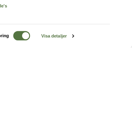
le's
ring
Visa detaljer
TERRÄNG
FÖLJ OSS
ss
k
r & Inspiration
arhet
a tjänster