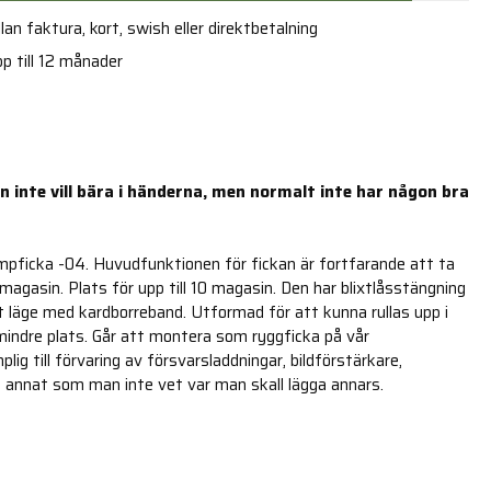
an faktura, kort, swish eller direktbetalning
p till 12 månader
n inte vill bära i händerna, men normalt inte har någon bra
mpficka -04. Huvudfunktionen för fickan är fortfarande att ta
gasin. Plats för upp till 10 magasin. Den har blixtlåsstängning
pet läge med kardborreband. Utformad för att kunna rullas upp i
indre plats. Går att montera som ryggficka på vår
ig till förvaring av försvarsladdningar, bildförstärkare,
 annat som man inte vet var man skall lägga annars.