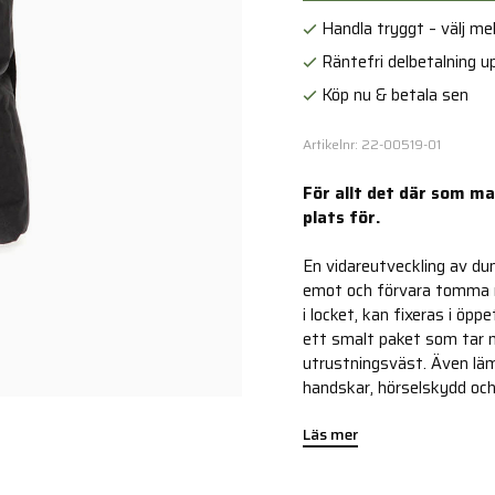
Handla tryggt – välj mell
Räntefri delbetalning up
Köp nu & betala sen
Artikelnr: 22-00519-01
För allt det där som ma
plats för.
En vidareutveckling av du
emot och förvara tomma ma
i locket, kan fixeras i öp
ett smalt paket som tar m
utrustningsväst. Även lämpl
handskar, hörselskydd och
Läs mer