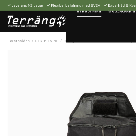
Leverans 1-3 dagar
Flexibel betalning med SVEA
Expertråd & Kval
UTRUSTNING
RYGGSÄCKAR &
Förstasidan
/
UTRUSTNING
/
Bärsystem
/
Fickor & hållare
/
Dumpfi