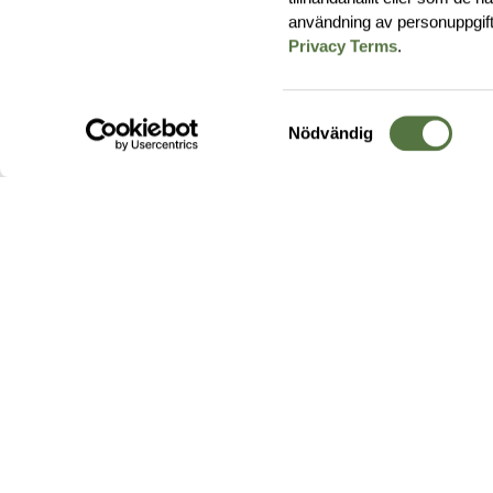
användning av personuppgif
Privacy Terms
.
Samtyckesval
Nödvändig
Hos oss hittar du produkter av högsta kvalitet från ledande
leverantörer i branschen. I vårt utbud hittar du allt ifrån
kängor,
ryggsäckar
och skalplagg till
utrustning
för fält, sjukvård, övnin
och
vapentillbehör
, för att bara nämna ett urval av våra drygt
20 000 produkter.