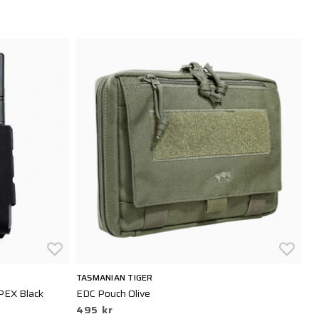
TASMANIAN TIGER
CR
PEX Black
EDC Pouch Olive
Ro
495 kr
7