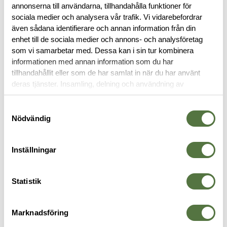
annonserna till användarna, tillhandahålla funktioner för
BESKRIVNING
sociala medier och analysera vår trafik. Vi vidarebefordrar
även sådana identifierare och annan information från din
enhet till de sociala medier och annons- och analysföretag
RECENSIONER
som vi samarbetar med. Dessa kan i sin tur kombinera
informationen med annan information som du har
tillhandahållit eller som de har samlat in när du har använt
OM VARUMÄRKET
deras tjänster. Insamling, delning och användning av
personuppgifter kan användas för personalisering av
annonser. Läs mer om
Google's Privacy Terms
.
Samtyckesval
Nödvändig
SOVSÄCKAR
Inställningar
Statistik
Marknadsföring