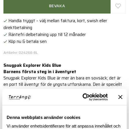
BEVAKA
Handla tryggt – välj mellan faktura, kort, swish eller
direktbetalning
Räntefri delbetalning upp till 12 månader
Köp nu & betala sen
Artikelnr: 024266-BL
Snugpak Explorer Kids Blue
Barnens första steg in i äventyret
Snugpak Explorer Kids Blue är mer än bara en sovsäck; det är
en port till äventyr för de yngsta utforskarna. Den är speciellt
designad för att introducera barn till Snugpaks
välrenommerade sortiment, och kombinerar komfort,
funktionalitet och hållbarhet i ett barnvänligt format.
Läs mer
Denna webbplats använder cookies
Vi använder enhetsidentifierare för att anpassa innehållet och