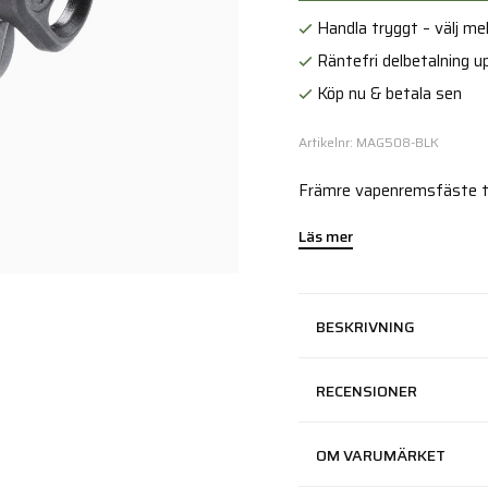
Handla tryggt – välj mell
Räntefri delbetalning up
Köp nu & betala sen
Artikelnr: MAG508-BLK
Främre vapenremsfäste t
Läs mer
BESKRIVNING
RECENSIONER
OM VARUMÄRKET