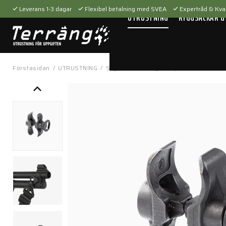
Leverans 1-3 dagar
Flexibel betalning med SVEA
Expertråd & Kval
UTRUSTNING
RYGGSÄCKAR &
Förstasidan
/
UTRUSTNING
/
Skytteutrustning
/
Vapenremmar
/
Fo