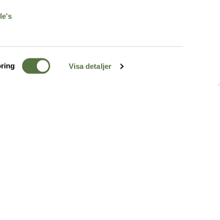
le's
ring
Visa detaljer
TERRÄNG
FÖLJ OSS
ss
k
r & Inspiration
arhet
a tjänster