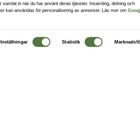
har samlat in när du har använt deras tjänster. Insamling, delning och
ter kan användas för personalisering av annonser. Läs mer om
Goog
Inställningar
Statistik
Marknadsfö
KUNDTJÄNST
OM 
Ångra order
Om o
Företagskund
Buti
g
Kontakta oss
Guide
Köpvillkor
Hållb
Personuppgiftspolicy
Ledig