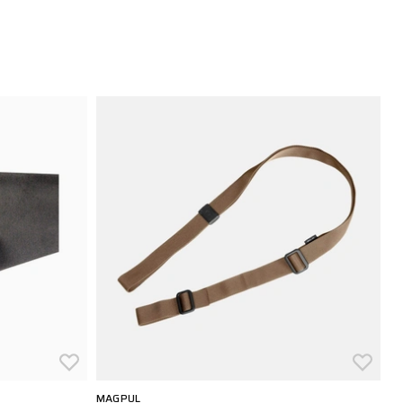
MAGPUL
VI