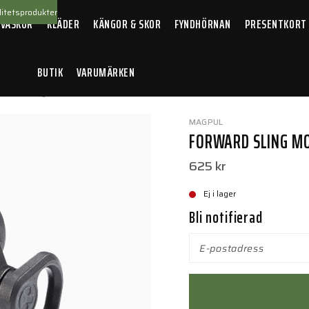
itetsprodukter
 VÄSKOR
KLÄDER
KÄNGOR & SKOR
FYNDHÖRNAN
PRESENTKORT
BUTIK
VARUMÄRKEN
rward Sling Mount
MAGPUL
FORWARD SLING M
625 kr
Ej i lager
Bli notifierad