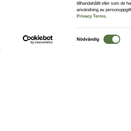
tillhandahållit eller som de 
användning av personuppgif
Privacy Terms
.
Samtyckesval
Nödvändig
Hos oss hittar du produkter av högsta kvalitet från ledande
leverantörer i branschen. I vårt utbud hittar du allt ifrån
kängor,
ryggsäckar
och skalplagg till
utrustning
för fält, sjukvård, övnin
och
vapentillbehör
, för att bara nämna ett urval av våra drygt
20 000 produkter.