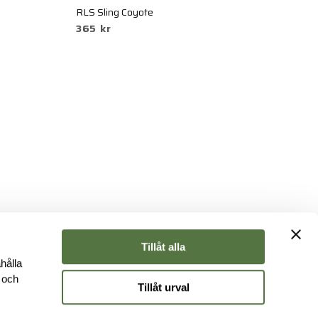
RLS Sling Coyote
Bu
365 kr
7
Tillåt alla
hålla
e och
Tillåt urval
r