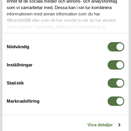
enhet till de sociala medier och annons- och analysföretag
OM VARUMÄRKET
som vi samarbetar med. Dessa kan i sin tur kombinera
informationen med annan information som du har
tillhandahållit eller som de har samlat in när du har använt
deras tjänster. Insamling, delning och användning av
VAPENTILLBEHÖR
personuppgifter kan användas för personalisering av
annonser. Läs mer om
Google's Privacy Terms
.
Samtyckesval
Nödvändig
Inställningar
Statistik
Marknadsföring
MAGPUL
MAGPUL
M
l-
PRS2 Extender Rubber Butt-
CTR / MOE 0.25" Cheek Riser
M
Pad 0.80" Black
Black
S
Visa detaljer