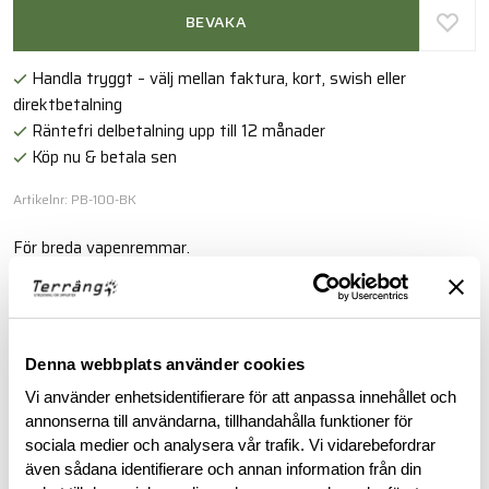
BEVAKA
Handla tryggt – välj mellan faktura, kort, swish eller
direktbetalning
Räntefri delbetalning upp till 12 månader
Köp nu & betala sen
Artikelnr: PB-100-BK
För breda vapenremmar.
Läs mer
Denna webbplats använder cookies
BESKRIVNING
Vi använder enhetsidentifierare för att anpassa innehållet och
annonserna till användarna, tillhandahålla funktioner för
sociala medier och analysera vår trafik. Vi vidarebefordrar
RECENSIONER
även sådana identifierare och annan information från din