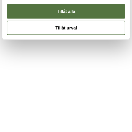
195 kr
265 kr
6
Tillåt alla
Tillåt urval