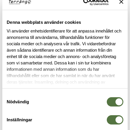
Denna webbplats använder cookies
Vi använder enhetsidentifierare för att anpassa innehållet och
BESKRIVNING
annonserna till användarna, tillhandahålla funktioner för
sociala medier och analysera vår trafik. Vi vidarebefordrar
även sådana identifierare och annan information från din
RECENSIONER
enhet till de sociala medier och annons- och analysföretag
som vi samarbetar med. Dessa kan i sin tur kombinera
informationen med annan information som du har
OM VARUMÄRKET
tillhandahållit eller som de har samlat in när du har använt
deras tjänster. Insamling, delning och användning av
personuppgifter kan användas för personalisering av
annonser. Läs mer om
Google's Privacy Terms
.
FICKOR & HÅLLARE
Samtyckesval
Nödvändig
Inställningar