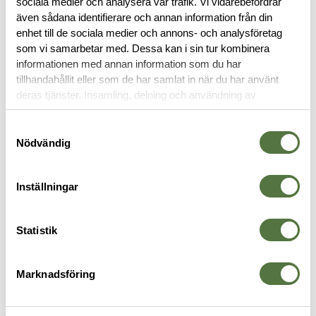
sociala medier och analysera vår trafik. Vi vidarebefordrar
även sådana identifierare och annan information från din
RECENSIONER
enhet till de sociala medier och annons- och analysföretag
som vi samarbetar med. Dessa kan i sin tur kombinera
informationen med annan information som du har
OM VARUMÄRKET
tillhandahållit eller som de har samlat in när du har använt
deras tjänster. Insamling, delning och användning av
personuppgifter kan användas för personalisering av
annonser. Läs mer om
Google's Privacy Terms
.
Samtyckesval
MAGASINFICKOR
Nödvändig
Inställningar
Statistik
Marknadsföring