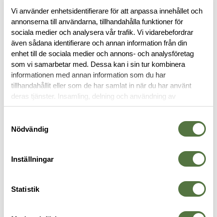
Vi använder enhetsidentifierare för att anpassa innehållet och
annonserna till användarna, tillhandahålla funktioner för
sociala medier och analysera vår trafik. Vi vidarebefordrar
även sådana identifierare och annan information från din
BESKRIVNING
enhet till de sociala medier och annons- och analysföretag
som vi samarbetar med. Dessa kan i sin tur kombinera
RECENSIONER
informationen med annan information som du har
tillhandahållit eller som de har samlat in när du har använt
deras tjänster. Insamling, delning och användning av
OM VARUMÄRKET
personuppgifter kan användas för personalisering av
annonser. Läs mer om
Google's Privacy Terms
.
Samtyckesval
Nödvändig
MAGASINFICKOR
Inställningar
Statistik